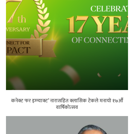
कनेक्ट फर इम्प्याक्ट’ नारासहित क्लासिक टेकले मनायो १७औँ
वार्षिकोत्सव