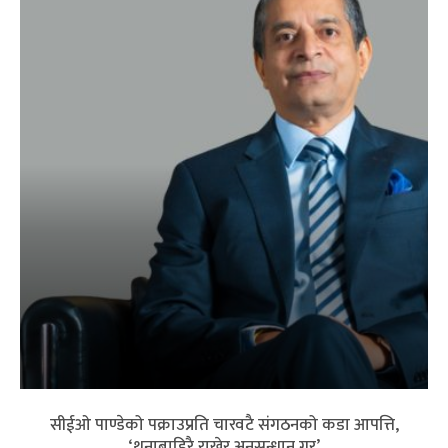
सीईओ पाण्डेको पक्राउप्रति चारवटै संगठनको कडा आपत्ति,
‘थुनाबाहिरै राखेर अनुसन्धान गर’