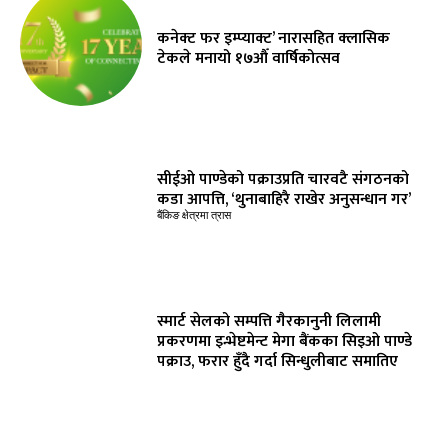
कनेक्ट फर इम्प्याक्ट’ नारासहित क्लासिक
टेकले मनायो १७औँ वार्षिकोत्सव
सीईओ पाण्डेको पक्राउप्रति चारवटै संगठनको
कडा आपत्ति, ‘थुनाबाहिरै राखेर अनुसन्धान गर’
बैंकिङ क्षेत्रमा त्रास
स्मार्ट सेलको सम्पत्ति गैरकानुनी लिलामी
प्रकरणमा इन्भेष्टमेन्ट मेगा बैंकका सिइओ पाण्डे
पक्राउ, फरार हुँदै गर्दा सिन्धुलीबाट समातिए