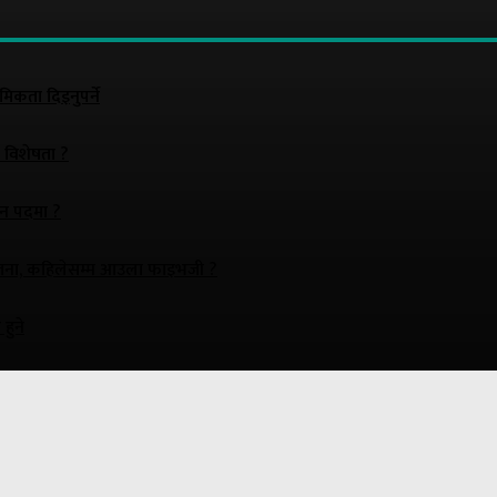
थमिकता दिइनुपर्ने
य विशेषता ?
ुन पदमा ?
योजना, कहिलेसम्म आउला फाइभजी ?
हुने