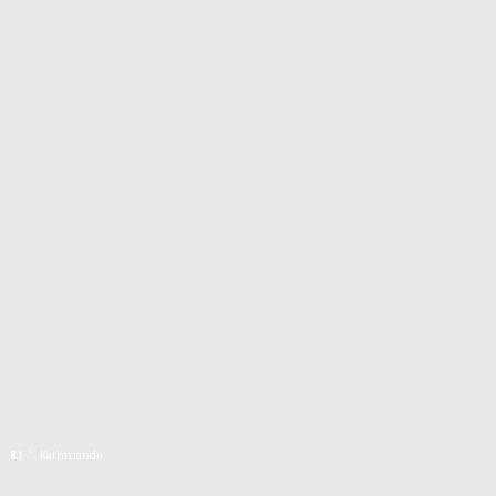
C
8.1
Kathmandu