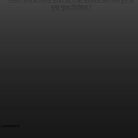
नेपाल फिनटेक एक्स्पो २०२६ को दोस्रो संस्करण असोजमा हुने, के
हुन्छ मुख्य विशेषता ?
 I comment.