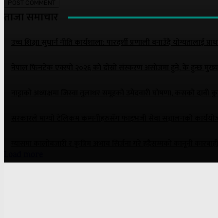
ताजा समाचार
उच्च शिक्षा सुधार्न नीति कार्यशाला: पारदर्शी प्रणाली बनाउँदै योग्यतालाई प्रा
नेपाल फिनटेक एक्स्पो २०२६ को दोस्रो संस्करण असोजमा हुने, के हुन्छ मुख्
नाट्टाकाे अध्यक्षमा जिस्वा तुलाधर समूहको उमेदवारी घोषणा, कसको दाबी क
सरकारले माग्यो टेलिकम कम्पनीहरुसँग फाइभजी सेवा सञ्चालनको कार्य
ग्यासमा कालोबजारी र कृत्रिम अभाव सिर्जना गरे हदैसम्मको कानूनी कारबाही 
Load more
ONE NEWS MEDIA PVT. LTD.
Panipokhari-3, Kathmandu