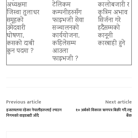
अध्यक्षमा
टेलिकम
कालोबजारी र
जिस्वा तुलाधर
कम्पनीहरुसँग
कृत्रिम अभाव
समूहको
फाइभजी सेवा
सिर्जना गरे
उमेदवारी
सञ्चालनको
हदैसम्मको
घोषणा,
कार्ययोजना,
कानूनी
कसको दाबी
कहिलेसम्म
कारबाही हुने
कुन पदमा ?
आउला
फाइभजी ?
Previous article
Next article
इजरायलमा रहेका नेपालीहरुलाई ल्याउन
१० अर्बको विकास ऋणपत्र बिक्री गर्दै राष्ट्र
निगमको वाइडबडी जाँदै
बैंक