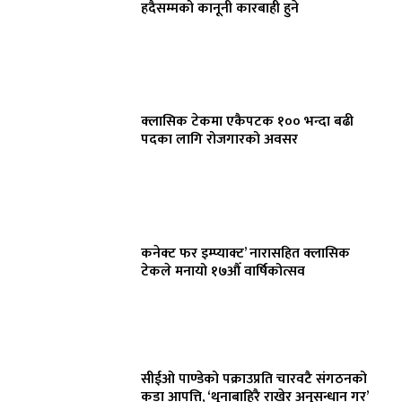
हदैसम्मको कानूनी कारबाही हुने
क्लासिक टेकमा एकैपटक १०० भन्दा बढी
पदका लागि रोजगारको अवसर
कनेक्ट फर इम्प्याक्ट’ नारासहित क्लासिक
टेकले मनायो १७औँ वार्षिकोत्सव
सीईओ पाण्डेको पक्राउप्रति चारवटै संगठनको
कडा आपत्ति, ‘थुनाबाहिरै राखेर अनुसन्धान गर’