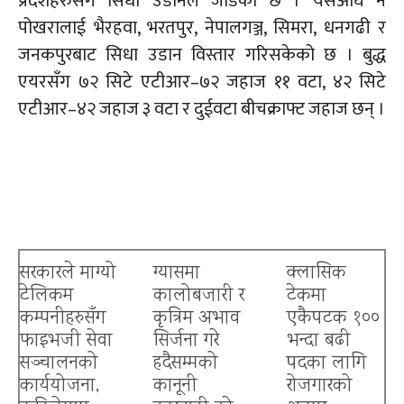
प्रदेशहरुसँग सिधा उडानले जोडेको छ । यसअघि नै
पोखरालाई भैरहवा, भरतपुर, नेपालगञ्ज, सिमरा, धनगढी र
जनकपुरबाट सिधा उडान विस्तार गरिसकेको छ । बुद्ध
एयरसँग ७२ सिटे एटीआर–७२ जहाज ११ वटा, ४२ सिटे
एटीआर–४२ जहाज ३ वटा र दुईवटा बीचक्राफ्ट जहाज छन् ।
सरकारले माग्यो
ग्यासमा
क्लासिक
टेलिकम
कालोबजारी र
टेकमा
कम्पनीहरुसँग
कृत्रिम अभाव
एकैपटक १००
फाइभजी सेवा
सिर्जना गरे
भन्दा बढी
सञ्चालनको
हदैसम्मको
पदका लागि
कार्ययोजना,
कानूनी
रोजगारको