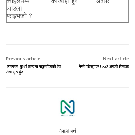
कहिलेसम्म
कारबाही हुने
अवसर
आउला
फाइभजी ?
Previous article
Next article
जयनगर–कुर्था खण्डमा यात्रुसहितको रेल
नेप्से परिसूचक ३०.८९ अंकले गिरावट
सेवा सुरु हुँद
नेपाली अर्थ