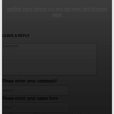
क्लासिक टेकमा एकैपटक १०० भन्दा बढी पदका लागि रोजगारको
अवसर
LEAVE A REPLY
Commen
Please enter your comment!
Name:*
Please enter your name here
Email:*