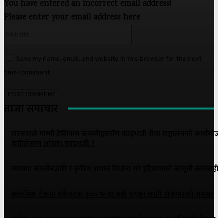
You have entered an incorrect email address!
Please enter your email address here
Website:
Save my name, email, and website in this browser for the next
time I comment.
ताजा समाचार
सरकारले माग्यो टेलिकम कम्पनीहरुसँग फाइभजी सेवा सञ्चालनको कार्ययो
कहिलेसम्म आउला फाइभजी ?
ग्यासमा कालोबजारी र कृत्रिम अभाव सिर्जना गरे हदैसम्मको कानूनी कारबाही 
क्लासिक टेकमा एकैपटक १०० भन्दा बढी पदका लागि रोजगारको अवसर