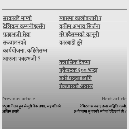
सरकारले माग्यो
ग्यासमा कालोबजारी र
टेलिकम कम्पनीहरुसँग
कृत्रिम अभाव सिर्जना
फाइभजी सेवा
गरे हदैसम्मको कानूनी
सञ्चालनको
कारबाही हुने
कार्ययोजना, कहिलेसम्म
आउला फाइभजी ?
क्लासिक टेकमा
एकैपटक १०० भन्दा
बढी पदका लागि
रोजगारको अवसर
Previous article
Next article
प्रभुमा विलय हुन सेन्चुरी बैंक तयार, सहमतिको
रेमिट्यान्स बढ्दा डलर सञ्चिति बढ्यो,
अन्तिम तयारी
अर्थतन्त्रमा सुधारको संकेत देखिएको हो ?