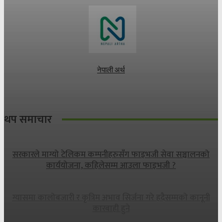
नेपाली अर्थ
थप समाचार
सरकारले माग्यो टेलिकम कम्पनीहरुसँग फाइभजी सेवा सञ्चालनको
कार्ययोजना, कहिलेसम्म आउला फाइभजी ?
ग्यासमा कालोबजारी र कृत्रिम अभाव सिर्जना गरे हदैसम्मको कानूनी
कारबाही हुने