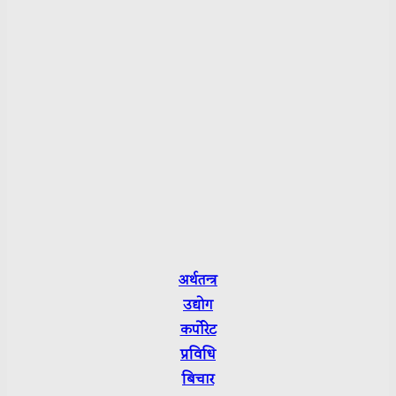
Editor:
Pushpa Bhandari
Reporter:
Pitam Raj Pathak
Sarmila Bhattrai
Sushmita Luitel
Department of Information and Broadcasting R.No.:
3665-2079/80
Press Council Nepal Suchikaran: 3656
अर्थतन्त्र
उद्योग
कर्पाेरेट
प्रविधि
बिचार