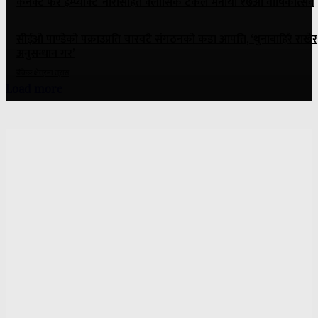
कनेक्ट फर इम्प्याक्ट’ नारासहित क्लासिक टेकले मनायो १७औँ वार्षिकोत्सव
सीईओ पाण्डेको पक्राउप्रति चारवटै संगठनको कडा आपत्ति, ‘थुनाबाहिरै राखेर
अनुसन्धान गर’
बैंकिङ क्षेत्रमा त्रास
Load more
ONE NEWS MEDIA PVT. LTD.
Panipokhari-3, Kathmandu
Contact: 9841889791
Email: nepaliartha@gmail.com
Director:
Rajesh Kumar Luitel