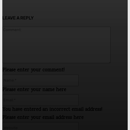
LEAVE A REPLY
Commen
Please enter your comment!
Name:*
Please enter your name here
Email:*
You have entered an incorrect email address!
Please enter your email address here
Website: