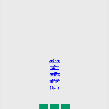
Reporter:
Pitam Raj Pathak
Sarmila Bhattrai
Sushmita Luitel
Department of Information and Broadcasting R.No.:
3665-2079/80
Press Council Nepal Suchikaran: 3656
अर्थतन्त्र
उद्योग
कर्पाेरेट
प्रविधि
बिचार