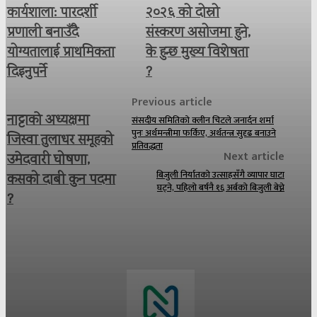
कार्यशाला: पारदर्शी
२०२६ को दोस्रो
प्रणाली बनाउँदै
संस्करण असोजमा हुने,
योग्यतालाई प्राथमिकता
के हुन्छ मुख्य विशेषता
दिइनुपर्ने
?
Previous article
नाट्टाकाे अध्यक्षमा
संसदीय समितिको क्लीन चिटले जनार्दन शर्मा
पुनः अर्थमन्त्रीमा फर्किए, अर्थतन्त्र सुदृढ बनाउने
जिस्वा तुलाधर समूहको
प्रतिवद्धता
Next article
उमेदवारी घोषणा,
बिजुली निर्यातको उत्साहसँगै व्यापार घाटा
कसको दाबी कुन पदमा
घट्ने, पहिलो बर्षनै १६ अर्बको बिजुली बेच्ने
?