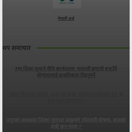
नेपाली अर्थ
थप समाचार
उच्च शिक्षा सुधार्न नीति कार्यशाला: पारदर्शी प्रणाली बनाउँदै
योग्यतालाई प्राथमिकता दिइनुपर्ने
नेपाल फिनटेक एक्स्पो २०२६ को दोस्रो संस्करण असोजमा हुने, के
हुन्छ मुख्य विशेषता ?
नाट्टाकाे अध्यक्षमा जिस्वा तुलाधर समूहको उमेदवारी घोषणा, कसको
दाबी कुन पदमा ?