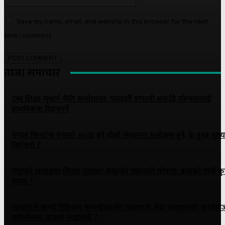
Save my name, email, and website in this browser for the next
time I comment.
ताजा समाचार
उच्च शिक्षा सुधार्न नीति कार्यशाला: पारदर्शी प्रणाली बनाउँदै योग्यतालाई
प्राथमिकता दिइनुपर्ने
नेपाल फिनटेक एक्स्पो २०२६ को दोस्रो संस्करण असोजमा हुने, के हुन्छ मुख्य
विशेषता ?
नाट्टाकाे अध्यक्षमा जिस्वा तुलाधर समूहको उमेदवारी घोषणा, कसको दाबी क
पदमा ?
सरकारले माग्यो टेलिकम कम्पनीहरुसँग फाइभजी सेवा सञ्चालनको कार्ययो
कहिलेसम्म आउला फाइभजी ?