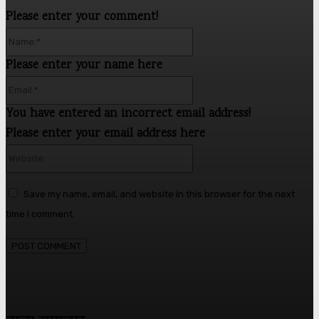
Please enter your comment!
Name:*
Please enter your name here
Email:*
You have entered an incorrect email address!
Please enter your email address here
Website:
Save my name, email, and website in this browser for the next
time I comment.