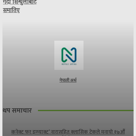
गर्दा सिन्धुलीबाट
समातिए
नेपाली अर्थ
थप समाचार
कनेक्ट फर इम्प्याक्ट’ नारासहित क्लासिक टेकले मनायो १७औँ