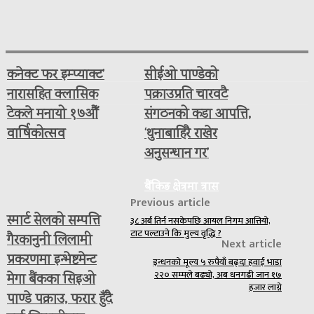
कनेक्ट फर इम्प्याक्ट’
सीईओ पाण्डेको
नारासहित क्लासिक
पक्राउप्रति चारवटै
टेकले मनायो १७औँ
संगठनको कडा आपत्ति,
वार्षिकोत्सव
‘थुनाबाहिरै राखेर
अनुसन्धान गर’
बैंकिङ क्षेत्रमा त्रास
Previous article
स्मार्ट सेलको सम्पत्ति
३८ अर्ब तिर्न नसकेपछि आयल निगम आत्तियो,
टाट पल्टाउने कि मुल्य वृद्धि ?
गैरकानुनी लिलामी
Next article
प्रकरणमा इन्भेष्टमेन्ट
इन्धनको मूल्य ५ रुपैयाँ बढ्दा हवाई भाडा
२२० सम्मले बढ्यो, अब धनगढी जान १७
मेगा बैंकका सिइओ
हजार लाग्ने
पाण्डे पक्राउ, फरार हुँदै