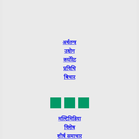
Department of Information and Broadcasting R.No.:
3665-2079/80
Press Council Nepal Suchikaran: 3656
अर्थतन्त्र
उद्योग
कर्पाेरेट
प्रविधि
बिचार
मल्टिमिडिया
विशेष
शीर्ष
समाचार