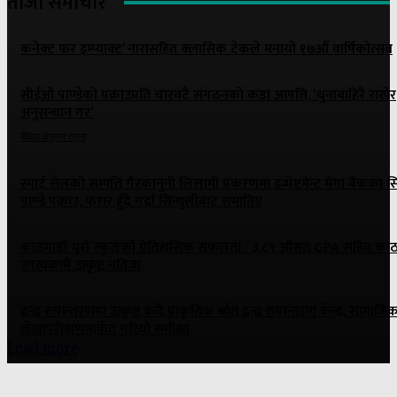
ताजा समाचार
कनेक्ट फर इम्प्याक्ट’ नारासहित क्लासिक टेकले मनायो १७औँ वार्षिकोत्सव
सीईओ पाण्डेको पक्राउप्रति चारवटै संगठनको कडा आपत्ति, ‘थुनाबाहिरै राखेर
अनुसन्धान गर’
बैंकिङ क्षेत्रमा त्रास
स्मार्ट सेलको सम्पत्ति गैरकानुनी लिलामी प्रकरणमा इन्भेष्टमेन्ट मेगा बैंकका
पाण्डे पक्राउ, फरार हुँदै गर्दा सिन्धुलीबाट समातिए
काठमाडौं यूरो स्कुलको ऐतिहासिक सफलता : ३.८९ औसत GPA सहित काठ
उपत्यकामै उत्कृष्ट नतिजा
द्वन्द्व रुपान्तरणमा उत्कृष्ट बन्दै प्राकृतिक श्रोत द्वन्द्व रुपान्तरण केन्द्र, सामाजि
लेखापरीक्षणमार्फत गरियो समीक्षा
Load more