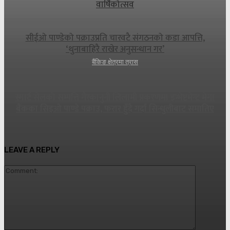
वार्षिकोत्सव
सीईओ पाण्डेको पक्राउप्रति चारवटै संगठनको कडा आपत्ति,
‘थुनाबाहिरै राखेर अनुसन्धान गर’
बैंकिङ क्षेत्रमा त्रास
स्मार्ट सेलको सम्पत्ति गैरकानुनी लिलामी प्रकरणमा इन्भेष्टमेन्ट मेगा
बैंकका सिइओ पाण्डे पक्राउ, फरार हुँदै गर्दा सिन्धुलीबाट समातिए
LEAVE A REPLY
Commen