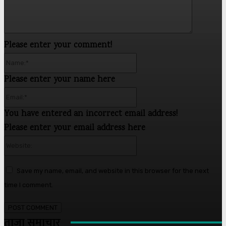
Please enter your comment!
Name:*
Please enter your name here
Email:*
You have entered an incorrect email address!
Please enter your email address here
Website:
Save my name, email, and website in this browser for the next
time I comment.
ताजा समाचार