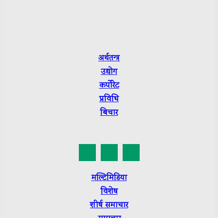
Department of Information and Broadcasting R.No.:
3665-2079/80
Press Council Nepal Suchikaran: 3656
अर्थतन्त्र
उद्योग
कर्पाेरेट
प्रविधि
बिचार
मल्टिमिडिया
विशेष
शीर्ष
समाचार