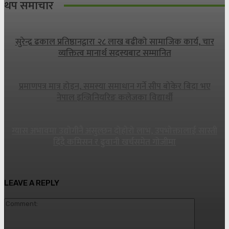
थप समाचार
सुरेन्द्र ढकाल प्रतिष्ठानद्वारा २८ लाख बढीको सामाजिक कार्य, चार
व्यक्तित्व मानार्थ सदस्यबाट सम्मानित
प्रमाणपत्र मात्र होइन, समस्या समाधान गर्ने सीप बोकेर बिदा भए
नेपाल इन्जिनियरिङ कलेजका विद्यार्थी
ग्यास अभावमा उद्योगीनै असुल्छन दोहोरो लाभ, उपभोक्तालाई सास्ती
दिँदै कमिसन र ढुवानी खर्चसमेत गोजीमा
LEAVE A REPLY
Commen