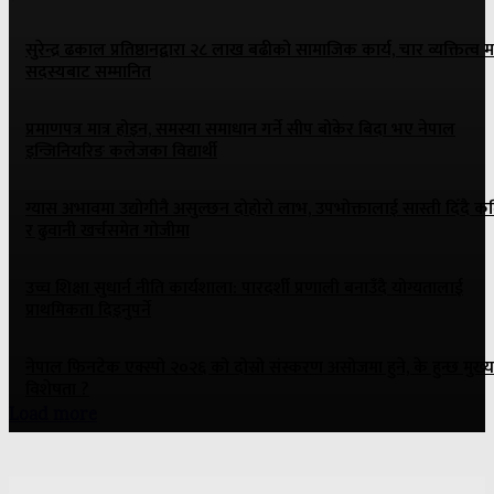
सुरेन्द्र ढकाल प्रतिष्ठानद्वारा २८ लाख बढीको सामाजिक कार्य, चार व्यक्तित्व मा
सदस्यबाट सम्मानित
प्रमाणपत्र मात्र होइन, समस्या समाधान गर्ने सीप बोकेर बिदा भए नेपाल
इन्जिनियरिङ कलेजका विद्यार्थी
ग्यास अभावमा उद्योगीनै असुल्छन दोहोरो लाभ, उपभोक्तालाई सास्ती दिँदै 
र ढुवानी खर्चसमेत गोजीमा
उच्च शिक्षा सुधार्न नीति कार्यशाला: पारदर्शी प्रणाली बनाउँदै योग्यतालाई
प्राथमिकता दिइनुपर्ने
नेपाल फिनटेक एक्स्पो २०२६ को दोस्रो संस्करण असोजमा हुने, के हुन्छ मुख्य
विशेषता ?
Load more