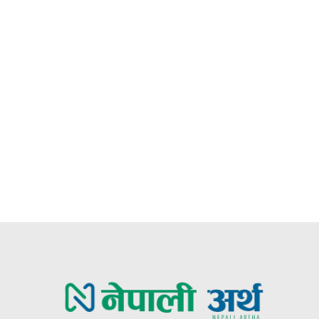
:*
:*
te: