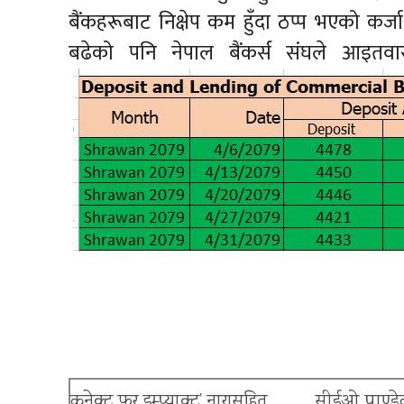
बैंकहरूबाट निक्षेप कम हुँदा ठप्प भएको कर्जा 
बढेको पनि नेपाल बैंकर्स संघले आइतव
कनेक्ट फर इम्प्याक्ट’ नारासहित
सीईओ पाण्डेक