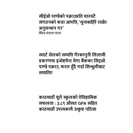
सीईओ पाण्डेको पक्राउप्रति चारवटै
संगठनको कडा आपत्ति, ‘थुनाबाहिरै राखेर
अनुसन्धान गर’
बैंकिङ क्षेत्रमा त्रास
स्मार्ट सेलको सम्पत्ति गैरकानुनी लिलामी
प्रकरणमा इन्भेष्टमेन्ट मेगा बैंकका सिइओ
पाण्डे पक्राउ, फरार हुँदै गर्दा सिन्धुलीबाट
समातिए
काठमाडौं यूरो स्कुलको ऐतिहासिक
सफलता : ३.८९ औसत GPA सहित
काठमाडौं उपत्यकामै उत्कृष्ट नतिजा