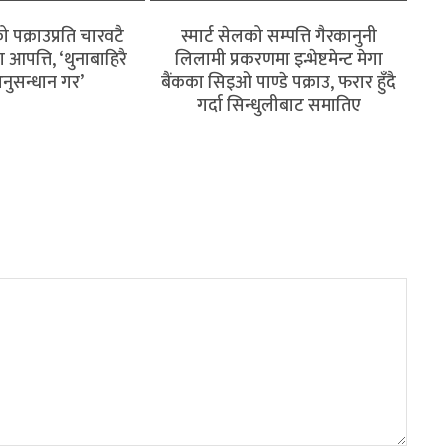
 पक्राउप्रति चारवटै
स्मार्ट सेलको सम्पत्ति गैरकानुनी
पत्ति, ‘थुनाबाहिरै
लिलामी प्रकरणमा इन्भेष्टमेन्ट मेगा
नुसन्धान गर’
बैंकका सिइओ पाण्डे पक्राउ, फरार हुँदै
गर्दा सिन्धुलीबाट समातिए
 क्षेत्रमा त्रास