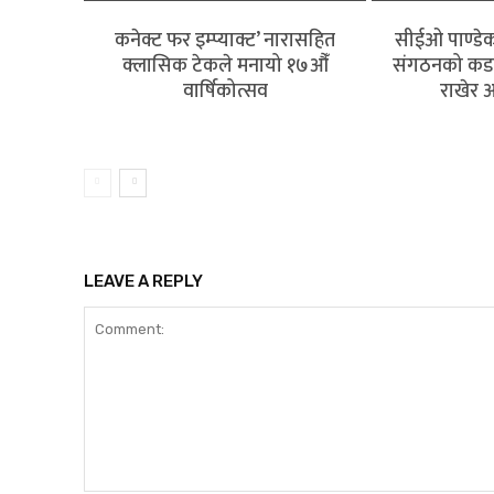
कनेक्ट फर इम्प्याक्ट’ नारासहित
सीईओ पाण्डेको
क्लासिक टेकले मनायो १७औँ
संगठनको कडा आ
वार्षिकोत्सव
राखेर अ
बैंकिङ
LEAVE A REPLY