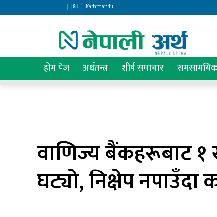
C
8.1
Kathmandu
होम पेज
अर्थतन्त्र
शीर्ष समाचार
समसामयि
वाणिज्य बैंकहरूबाट १ खर्
घट्यो, निक्षेप नपाउँदा 