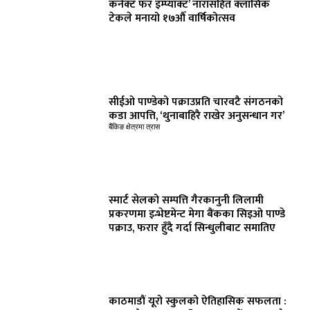
कनेक्ट फर इम्प्याक्ट’ नारासहित क्लासिक
टेकले मनायो १७औँ वार्षिकोत्सव
सीईओ पाण्डेको पक्राउप्रति चारवटै संगठनको
कडा आपत्ति, ‘थुनाबाहिरै राखेर अनुसन्धान गर’
बैंकिङ क्षेत्रमा त्रास
स्मार्ट सेलको सम्पत्ति गैरकानुनी लिलामी
प्रकरणमा इन्भेष्टमेन्ट मेगा बैंकका सिइओ पाण्डे
पक्राउ, फरार हुँदै गर्दा सिन्धुलीबाट समातिए
काठमाडौं यूरो स्कुलको ऐतिहासिक सफलता :