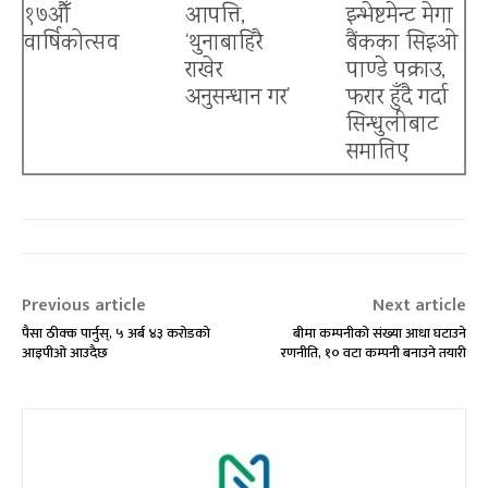
१७औँ
आपत्ति,
इन्भेष्टमेन्ट मेगा
वार्षिकोत्सव
‘थुनाबाहिरै
बैंकका सिइओ
राखेर
पाण्डे पक्राउ,
अनुसन्धान गर’
फरार हुँदै गर्दा
सिन्धुलीबाट
बैंकिङ क्षेत्रमा त्रास
समातिए
Previous article
Next article
पैसा ठीक्क पार्नुस्, ५ अर्ब ४३ करोडको
बीमा कम्पनीको संख्या आधा घटाउने
आइपीओ आउदैछ
रणनीति, १० वटा कम्पनी बनाउने तयारी