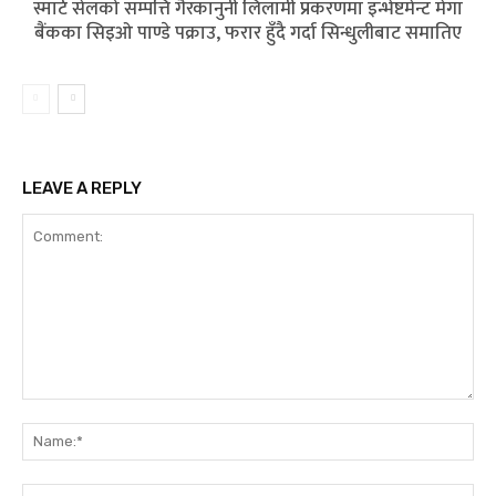
स्मार्ट सेलको सम्पत्ति गैरकानुनी लिलामी प्रकरणमा इन्भेष्टमेन्ट मेगा
बैंकका सिइओ पाण्डे पक्राउ, फरार हुँदै गर्दा सिन्धुलीबाट समातिए
LEAVE A REPLY
Comment:
Na