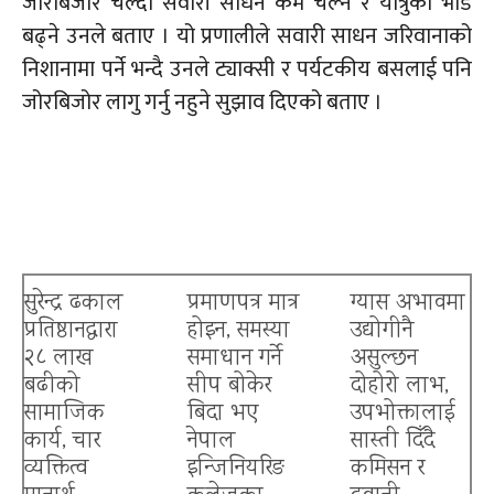
जोरबिजोर चल्दा सवारी साधन कम चल्ने र यात्रुको भीड
बढ्ने उनले बताए । यो प्रणालीले सवारी साधन जरिवानाको
निशानामा पर्ने भन्दै उनले ट्याक्सी र पर्यटकीय बसलाई पनि
जोरबिजोर लागु गर्नु नहुने सुझाव दिएको बताए ।
सुरेन्द्र ढकाल
प्रमाणपत्र मात्र
ग्यास अभावमा
प्रतिष्ठानद्वारा
होइन, समस्या
उद्योगीनै
२८ लाख
समाधान गर्ने
असुल्छन
बढीको
सीप बोकेर
दोहोरो लाभ,
सामाजिक
बिदा भए
उपभोक्तालाई
कार्य, चार
नेपाल
सास्ती दिँदै
व्यक्तित्व
इन्जिनियरिङ
कमिसन र