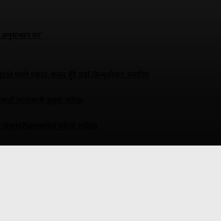
 अनुसन्धान गर’
सिइओ पाण्डे पक्राउ, फरार हुँदै गर्दा सिन्धुलीबाट समातिए
ं उपत्यकामै उत्कृष्ट नतिजा
ामाजिक लेखापरीक्षणमार्फत गरियो समीक्षा