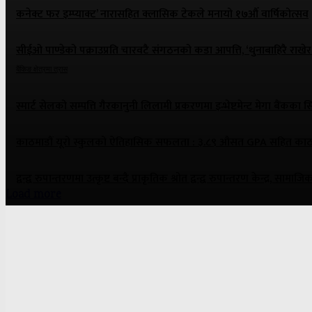
कनेक्ट फर इम्प्याक्ट’ नारासहित क्लासिक टेकले मनायो १७औँ वार्षिकोत्सव
सीईओ पाण्डेको पक्राउप्रति चारवटै संगठनको कडा आपत्ति, ‘थुनाबाहिरै राखेर
बैंकिङ क्षेत्रमा त्रास
स्मार्ट सेलको सम्पत्ति गैरकानुनी लिलामी प्रकरणमा इन्भेष्टमेन्ट मेगा बैंकका 
काठमाडौं यूरो स्कुलको ऐतिहासिक सफलता : ३.८९ औसत GPA सहित काठमाडौ
द्वन्द्व रुपान्तरणमा उत्कृष्ट बन्दै प्राकृतिक श्रोत द्वन्द्व रुपान्तरण केन्द्र, स
Load more
ONE NEWS MEDIA PVT. LTD.
Panipokhari-3, Kathmandu
Contact: 9841889791