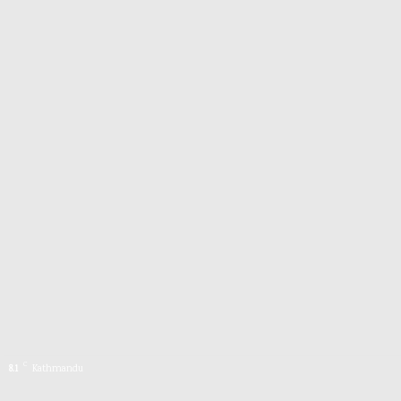
C
8.1
Kathmandu