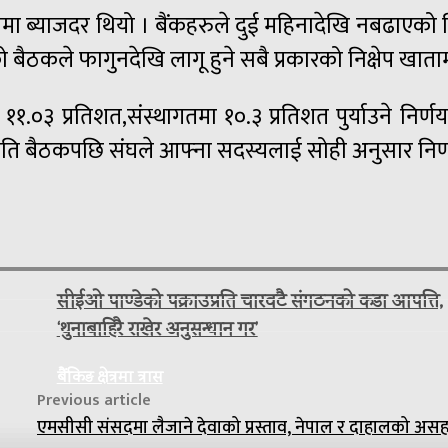
षेपमा ब्याजदर थियो । बैंकहरुले दुई महिनादेखि नबढाएको न
ो बैठकले फागुनदेखि लागू हुने सबै प्रकारको निक्षेप खाता
मा ११.०३ प्रतिशत,संस्थागतमा १०.३ प्रतिशत पुर्याउने न
र्यसमिति बैठकपछि संघले आफ्ना सदस्यलाई सोही अनुसार निर्
सीईओ पाण्डेको पक्राउप्रति चारवटै संगठनको कडा आपत्ति,
‘थुनाबाहिरै राखेर अनुसन्धान गर’
बैंकिङ क्षेत्रमा त्रास
Previous article
एमसीसी संसदमा लैजाने देवाको प्रस्ताव, नेपाल र दाहालको अस