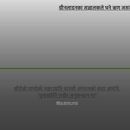
ग्रीनलाइनका सञ्चालकले भने ऋण जसरी पन
सीईओ पाण्डेको पक्राउप्रति चारवटै संगठनको कडा आपत्ति,
‘थुनाबाहिरै राखेर अनुसन्धान गर’
बैंकिङ क्षेत्रमा त्रास