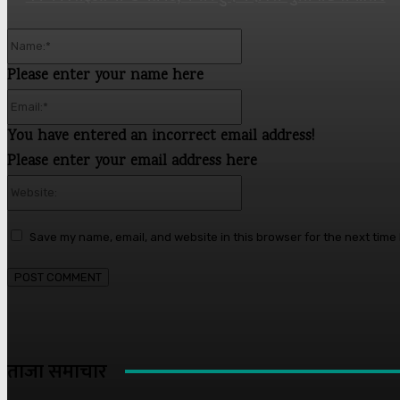
Name:*
Please enter your name here
Email:*
You have entered an incorrect email address!
Please enter your email address here
Website:
Save my name, email, and website in this browser for the next time
ताजा समाचार