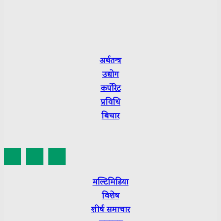
Department of Information and Broadcasting R.No.:
3665-2079/80
Press Council Nepal Suchikaran: 3656
अर्थतन्त्र
उद्योग
कर्पाेरेट
प्रविधि
बिचार
मल्टिमिडिया
विशेष
शीर्ष
समाचार