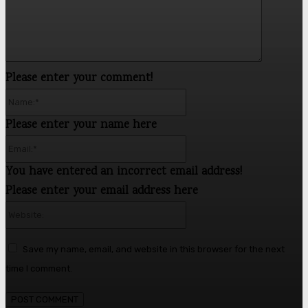
Please enter your comment!
Name:*
Please enter your name here
Email:*
You have entered an incorrect email address!
Please enter your email address here
Website:
Save my name, email, and website in this browser for the next
time I comment.