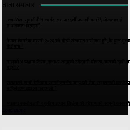
ताजा समाचार
उच्च शिक्षा सुधार्न नीति कार्यशाला: पारदर्शी प्रणाली बनाउँदै योग्यतालाई
प्राथमिकता दिइनुपर्ने
नेपाल फिनटेक एक्स्पो २०२६ को दोस्रो संस्करण असोजमा हुने, के हुन्छ मुख्य
विशेषता ?
नाट्टाकाे अध्यक्षमा जिस्वा तुलाधर समूहको उमेदवारी घोषणा, कसको दाबी क
पदमा ?
सरकारले माग्यो टेलिकम कम्पनीहरुसँग फाइभजी सेवा सञ्चालनको कार्ययो
कहिलेसम्म आउला फाइभजी ?
ग्यासमा कालोबजारी र कृत्रिम अभाव सिर्जना गरे हदैसम्मको कानूनी कारबाही 
Load more