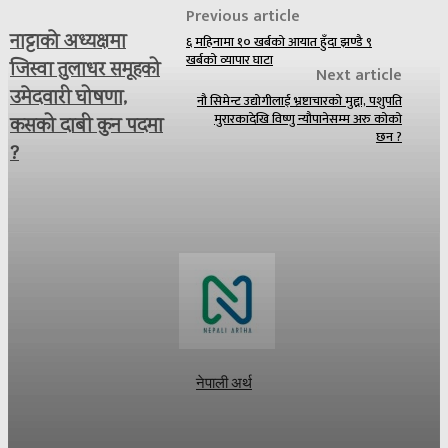
Previous article
नाट्टाकाे अध्यक्षमा
६ महिनामा १० खर्बको आयात हुँदा झण्डै ९
खर्बको व्यापार घाटा
जिस्वा तुलाधर समूहको
Next article
उमेदवारी घोषणा,
नौ सिमेन्ट उद्योगीलाई भ्रष्टाचारको मुद्दा, पशुपति
मुरारकादेखि विष्णु न्यौपानेसम्म अरु कोको
कसको दाबी कुन पदमा
छन ?
?
नेपाली अर्थ