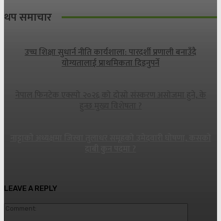
थप समाचार
उच्च शिक्षा सुधार्न नीति कार्यशाला: पारदर्शी प्रणाली बनाउँदै
योग्यतालाई प्राथमिकता दिइनुपर्ने
नेपाल फिनटेक एक्स्पो २०२६ को दोस्रो संस्करण असोजमा हुने, के
हुन्छ मुख्य विशेषता ?
नाट्टाकाे अध्यक्षमा जिस्वा तुलाधर समूहको उमेदवारी घोषणा, कसको
दाबी कुन पदमा ?
LEAVE A REPLY
Commen