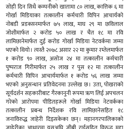
सोही दिन सिधै कम्पनीको खातामा ८० लाख, कात्तिक ६ मा
गोर्खा मिडियाका तत्कालीन कर्मचारी विपिन आचार्यको
नोबडी
प्रडक्सनमार्फत
७५ लाख, माघ २९ मा छविलाल
जोशीमार्फत २ करोड ५० लाख र चैत १८ मा रवि
लामिछानेमार्फत दुई करोड गोर्खा मिडिया नेटवर्कमा जम्मा
भएको थियो । त्यस्तै २०७८ असार २२ मा कुमार
रम्तेलमार्फत
१ करोड ९० लाख, असोज २४ मा तत्कालीन कर्मचारी
पुष्पराज गिरीमार्फत २५ लाख र पुस १२ मा तत्कालीन
कर्मचारी विपिन आचार्यमार्फत १ करोड ५६ लाख जम्मा
भएको अनुसन्धान प्रतिवेदनमा उल्लेख छ । उता, पोखराको
सूर्यदर्शन सहकारीबाट गैरकानुनी रूपमा ऋण लिई अपचलन
गरेको आरोपमा पीडितहरूले गोर्खा मिडिया नेटवर्कका
तत्कालीन प्रबन्ध निर्देशक रवि लामिछानेसहित १८
जनाविरुद्ध जाहेरी दिइसकेका छन् । महानगरपालिकाको
जाहेरीका आधारमा यसअघि जीबी राईसहित विरुद्ध मुद्दा