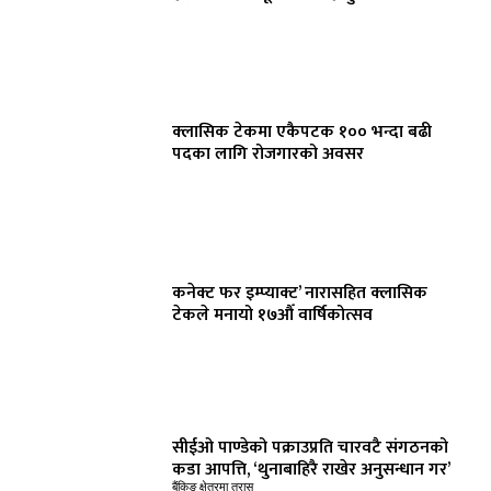
क्लासिक टेकमा एकैपटक १०० भन्दा बढी
पदका लागि रोजगारको अवसर
कनेक्ट फर इम्प्याक्ट’ नारासहित क्लासिक
टेकले मनायो १७औँ वार्षिकोत्सव
सीईओ पाण्डेको पक्राउप्रति चारवटै संगठनको
कडा आपत्ति, ‘थुनाबाहिरै राखेर अनुसन्धान गर’
बैंकिङ क्षेत्रमा त्रास