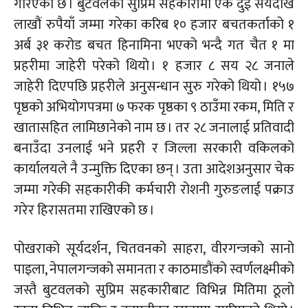
गरिएको छ । बुटवलको सुप्रिम सहकारीमा एक दुई सयदेखि
लाखौं रुपैयाँ जम्मा गरेका करिब १० हजार बचतकर्ताको १
अर्ब ३१ करोड बचत हिनामिना भएको भन्दै गत चैत १ मा
प्रहरीमा जाहेरी परेको थियो । १ हजार ८ सय २८ जनाले
जाहेरी दिएपछि प्रहरीले अनुसन्धान सुरु गरेको थियो । १५७
पृष्ठको अभियोगपत्रमा ७ फरक पृष्ठका ९ ठाउँमा रकम, मिति र
खातासहित
लामिछानेको नाम छ । तर २८ जनालाई प्रतिवादी
बनाउँदा उनलाई भने प्रहरी र जिल्ला सरकारी वकिलको
कार्यालयले नै उन्मुक्ति दिएका छन् । उता आदेशअनुसार चेक
जम्मा गरेकी सहकारीकी कर्मचारी रोशनी गुरुङलाई पक्राउ
गरेर हिरासतमा राखिएको छ ।
पोखराको सूर्यदर्शन, चितवनको
साहरा,
वीरगन्जको
सानो
पाइला, नेपालगन्जको समानता र काठमाडौंको
स्वर्णलक्ष्मीको
जस्तै बुटवलको सुप्रिम सहकारीबाट विभिन्न मितिमा ठूलो