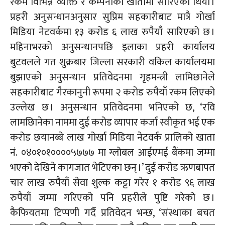
रकम विभिन्न व्यक्ति र कम्पनीका खातामा सारिएको थियो ।
प्रहरी अनुसन्धानअनुसार सुप्रिम सहकारीबाट मात्रै गोर्खा
मिडिया नेटवर्कमा १३ करोड ६ लाख रुपैयाँ सारिएको छ ।
महिनाभरको अनुसन्धानपछि इलाका प्रहरी कार्यालय
बुटवलले गत शुक्रबार जिल्ला सरकारी वकिल कार्यालयमा
बुझाएको अनुसन्धान प्रतिवेदनमा गृहमन्त्री लामिछानेले
सहकारीबाट गैरकानुनी रूपमा २ करोड रुपैयाँ रकम लिएको
उल्लेख छ । अनुसन्धान प्रतिवेदनमा भनिएको छ, ‘रवि
लामछिानेका
नाममा दुई करोड व्यापार कर्जा स्वीकृत भई एक
करोड छयानब्बे लाख गोर्खा मिडिया नेटवर्क प्रालिको खाता
नं.
०४०१०१००००५७७७ मा ग्लोबल आईएमई बैंकमा जम्मा
भएको देखिने कागजात भेटिएका छन् ।’ दुई करोड ऋणबापत
चार लाख रुपैयाँ सेवा शुल्क कट्टा गरेर १ करोड ९६ लाख
रुपैयाँ जम्मा गरिएको पनि प्रहरीले पुष्टि गरेको छ ।
कैफियतमा टिप्पणी गर्दै प्रतिवेदन भन्छ, ‘संस्थाका बचत