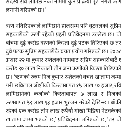
सदस्य रवि लामिछानेका नाममा कुनै प्रक्रिया पूरा नगरी ऋण
लगानी गरिएको छ ।’
ऋण
नतिरिएकाले
लामिछाने हालसम्म पनि बुटवलको सुप्रिम
सहकारीको ऋणी रहेको प्रहरी प्रतिवेदनमा उल्लेख छ । यो
बीचमा दुई करोड ऋणको किस्ता दुई पटक तिरिएको छ तर
दुवै पटक सुप्रिम सहकारीकै बचत प्रयोग गरिएको छ । २०७८
असार २२ मा कुमार रम्तेलको नामबाट सुप्रिम सहकारीबाटै १
करोड ९० लाख निकाली तीन जना ऋणीको किस्ता तिरिएको
छ । ‘ऋणको रकम निज कुमार रम्तेलको बचत खातामा जम्मा
गरी छविलाल जोशीको किस्ताबापत १५ लाख ८० हजार, रवि
लामिछानेको कर्जाको किस्ताबापत ७ लाख र निजको
ऋणबापत ५९ लाख ९३ हजार भुक्तान गरेको देखिन्छ । बाँकी
रहेको एक करोड तीन लाख रुपैयाँ गोर्खा मिडिया नेटवर्कको
खातामा जम्मा भएको छ,’ प्रतिवेदनमा भनिएको छ, ‘तर यो