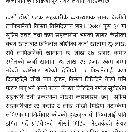
कर्जा पनि कुनै प्रक्रिया पूरा नगरी लगानी गरिएको छ ।’
त्यस्तै दोस्रो पटक सहकारीकै व्यवस्थापक सागर केसीले
लामिछानेको किस्ता तिरिदिएका छन् । ‘२०७८ पुस २८ मा
सुप्रिम बचत तथा ऋण सहकारीमा भएको सागर केसीको
बचत खाताबाट छविलाल जोशीको कर्जा खातामा १३ लाख,
रवि लामिछानेको खातामा ११ लाख ६७ हजार, कुमार
रम्तेलको कर्जा खातामा १६ लाख २५ हजार रकम जम्मा
गरेको कारोबार गरेको देखियो ।’ लामिछानेलाई ऋण
दिलाइदिने जीबी मात्र होइन, किस्ता तिरिदिने केसी पनि
फरार छन् भने अर्को पटक किस्ता तिरिदिने रम्तेल सूर्यदर्शन
सहकारी ठगी प्रकरणमा पोखरा कारागारमा छन् । सुप्रिम
सहकारीबाट १३ करोड ६ लाख गोर्खा मिडिया नेटवर्कमा
लगिएकामा
जिम्मेवार
को–को
हुन्छन् रु यो विषयलाई पनि
इंगित गर्दै प्रतिवेदनले गोर्खा मिडिया नेटवर्कको सेयर