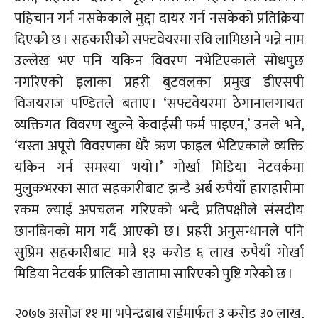
पहिचान गर्न नसकेकाले मुद्दा दायर गर्न नसकेको प्रतिक्रिया
दिएको छ । सहकारीको सफ्टवेयरमा रवि लामिछाने भन्ने नाम
उल्लेख भए पनि यकिन विवरण नभेटिएकाले सोधपुछ
नगरिएको इलाका प्रहरी बुटवलका प्रमुख डीएसपी
विजयराज पण्डितले बताए । ‘सफ्टवेयरमा ठेगानालगायत
व्यक्तिगत विवरण खुल्ने
केवाईसी
फर्म पाइएन,’ उनले भने,
‘यस्ता अपूरो विवरणका धेरै ऋण फाइल भेटिएकाले व्यक्ति
यकिन गर्न समस्या भयो ।’ गोर्खा मिडिया नेटवर्कमा
मुलुकभरका सात सहकारीबाट झन्डै अर्ब रुपैयाँ हाराहारीमा
रकम ल्याई अपचलन गरिएको भन्दै प्रतिपक्षीले संसदीय
छानबिनको माग गर्दै आएको छ । प्रहरी अनुसन्धानले पनि
सुप्रिम सहकारीबाट मात्रै १३ करोड ६ लाख रुपैयाँ गोर्खा
मिडिया नेटवर्क प्रालिको खातामा सारिएको पुष्टि गरेको छ ।
२०७७ असोज ११ मा
भूपेन्द्रबाबु
राईमार्फत ३ करोड ३० लाख,