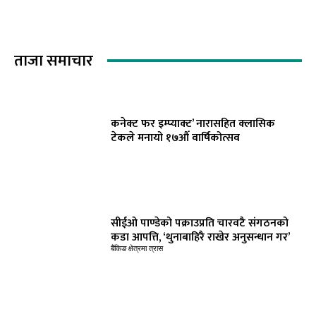
ताजा समाचार
कनेक्ट फर इम्प्याक्ट’ नारासहित क्लासिक
टेकले मनायो १७औँ वार्षिकोत्सव
सीईओ पाण्डेको पक्राउप्रति चारवटै संगठनको
कडा आपत्ति, ‘थुनाबाहिरै राखेर अनुसन्धान गर’
बैंकिङ क्षेत्रमा त्रास