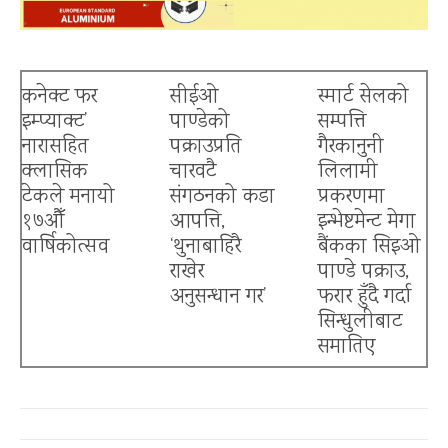
कनेक्ट फर
सीईओ
स्मार्ट सेलको
इम्प्याक्ट’
पाण्डेको
सम्पत्ति
नारासहित
पक्राउप्रति
गैरकानुनी
क्लासिक
चारवटै
लिलामी
टेकले मनायो
संगठनको कडा
प्रकरणमा
१७औँ
आपत्ति,
इन्भेष्टमेन्ट मेगा
वार्षिकोत्सव
‘थुनाबाहिरै
बैंकका सिइओ
राखेर
पाण्डे पक्राउ,
अनुसन्धान गर’
फरार हुँदै गर्दा
सिन्धुलीबाट
बैंकिङ क्षेत्रमा त्रास
समातिए