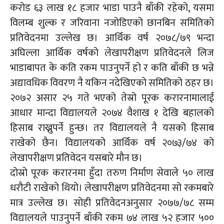
करोड ६३ लाख १८ हजार भाडा पाउनै बाँकी रहेको, यसमा
विलम्ब शुल्क र जरिवाना नजोडिएको छानबिन समितिको
प्रतिवेदनमा उल्लेख छ। आर्थिक वर्ष
२०७८/७९
भन्दा
अघिल्ला आर्थिक वर्षको लेखापरीक्षण प्रतिवेदनले लिज
भाडाबापत के कति रकम पाउनुपर्ने हो र कति बाँकी छ भन्ने
अद्यावधिक विवरण नै यकिन नदेखिएको समितिको ठहर छ।
२०७२ असार २५ गते भएको तेस्रो पूरक
करारनामालाई
आधार मान्दा विद्यालयले २०७४ वैशाख १ देखि बहालको
हिसाब राख्नुपर्ने हुन्छ। तर विद्यालयले नै यसको हिसाब
राखेको छैन। विद्यालयको आर्थिक वर्ष
२०७३/७४
को
लेखापरीक्षण प्रतिवेदन यसबारे मौन छ।
दोस्रो पूरक
करारनमा
हुँदा तरुण निर्माण सेवाले ५० लाख
धरौटी राखेको थियो। लेखापरीक्षण प्रतिवेदनमा सो रकमबारे
मात्र उल्लेख छ। सोही प्रतिवेदनअनुसार
२०७७/७८
सम्म
विद्यालयले पाउनुपर्ने बाँकी रकम ७४ लाख ५२ हजार ५००