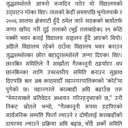
जुद्धशमशेरले आफ्नो जन्मदिन पारेर यो विद्यालयको
उद्घाटन गरेका थिए। त्यसको केही समयपछि भूगोलपार्क र
२००६ सालमा क्षेत्रपाटी हुँदै ठमेल जाने सडकको बायाँतर्फ
जग्गा खरिद गरी दुई तलाको (
भुइँ
तलाबाहेक)
१९ कोठे
पक्की भवन बनाई विद्यालय सञ्चालन हुँदै आएको थियो।
अहिले विद्यालय रहेको ठाउँमा विद्यालय भवन बनाउन
जुद्धशमशेरका छोरा
बहादुरशमशेरले
जग्गा दिएका थिए।
छानबिन समितिले नै सम्झौता गैरकानूनी ठहर्याएर थप
छानबिनका लागि उच्चस्तरीय समिति बनाउन सुझाव
दिएपछि बल अब काठमाडौँ महानगरपालिकाको
‘कोर्ट’मा
पुगेको छ। महानगरले कारबाही अघि बढाउँछ तरु
“मेयरसाबले
प्रतिवेदन अध्ययन गरिरहनुभएको छ,”
उनी
निकट
स्रोतले भन्यो, “गैरकानूनी रूपमा हडपिएको
सार्वजनिक सम्पत्ति फिर्ता ल्याउने र दोषीलाई कारबाहीको
दायरामा ल्याउने प्रक्रिया अघि बढ्छ, चाँडै अर्को समिति