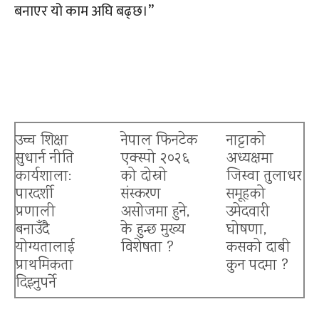
बनाएर यो काम अघि बढ्छ।”
उच्च शिक्षा
नेपाल फिनटेक
नाट्टाकाे
सुधार्न नीति
एक्स्पो २०२६
अध्यक्षमा
कार्यशाला:
को दोस्रो
जिस्वा तुलाधर
पारदर्शी
संस्करण
समूहको
प्रणाली
असोजमा हुने,
उमेदवारी
बनाउँदै
के हुन्छ मुख्य
घोषणा,
योग्यतालाई
विशेषता ?
कसको दाबी
प्राथमिकता
कुन पदमा ?
दिइनुपर्ने