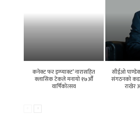
कनेक्ट फर इम्प्याक्ट’ नारासहित
सीईओ पाण्डेको
क्लासिक टेकले मनायो १७औँ
संगठनको कडा आ
वार्षिकोत्सव
राखेर अ
बैंकिङ