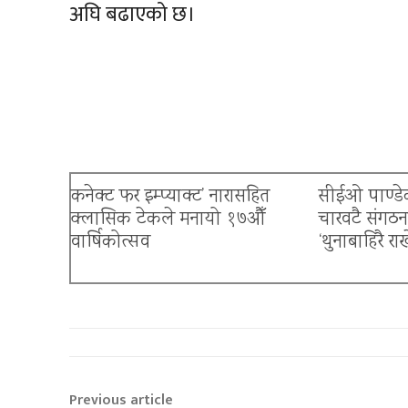
अघि बढाएको छ।
कनेक्ट फर इम्प्याक्ट’ नारासहित
सीईओ पाण्डेक
क्लासिक टेकले मनायो १७औँ
चारवटै संगठ
वार्षिकोत्सव
‘थुनाबाहिरै रा
बैंकिङ क्षेत्रमा त्रास
Previous article