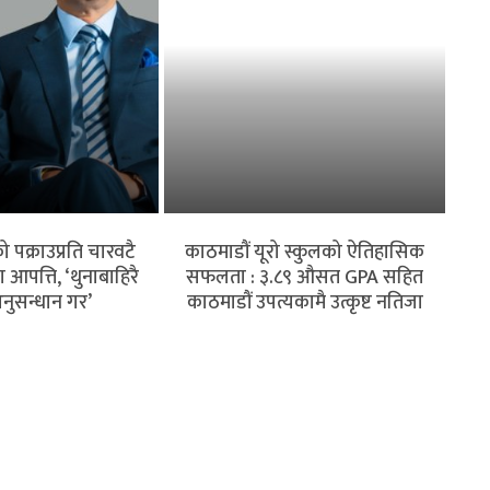
 पक्राउप्रति चारवटै
काठमाडौं यूरो स्कुलको ऐतिहासिक
पत्ति, ‘थुनाबाहिरै
सफलता : ३.८९ औसत GPA सहित
नुसन्धान गर’
काठमाडौं उपत्यकामै उत्कृष्ट नतिजा
 क्षेत्रमा त्रास