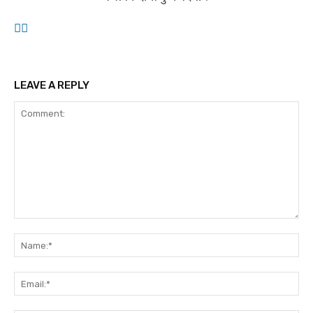
LEAVE A REPLY
Comment:
Na
Em