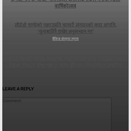
वार्षिकोत्सव
सीईओ पाण्डेको पक्राउप्रति चारवटै संगठनको कडा आपत्ति,
‘थुनाबाहिरै राखेर अनुसन्धान गर’
बैंकिङ क्षेत्रमा त्रास
स्मार्ट सेलको सम्पत्ति गैरकानुनी लिलामी प्रकरणमा इन्भेष्टमेन्ट मेगा
बैंकका सिइओ पाण्डे पक्राउ, फरार हुँदै गर्दा सिन्धुलीबाट समातिए
LEAVE A REPLY
Commen