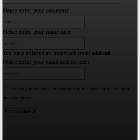
Please enter your comment!
Name:*
Please enter your name here
Email:*
You have entered an incorrect email address!
Please enter your email address here
Website:
Save my name, email, and website in this browser for the next
time I comment.