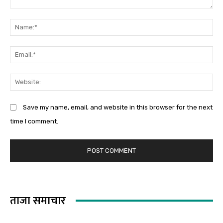
Comment:
Na
Em
We
Save my name, email, and website in this browser for the next
time I comment.
ताजा समाचार