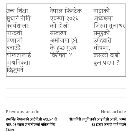
उच्च शिक्षा
नेपाल फिनटेक
नाट्टाकाे
सुधार्न नीति
एक्स्पो २०२६
अध्यक्षमा
कार्यशाला:
को दोस्रो
जिस्वा तुलाधर
पारदर्शी
संस्करण
समूहको
प्रणाली
असोजमा हुने,
उमेदवारी
बनाउँदै
के हुन्छ मुख्य
घोषणा,
योग्यतालाई
विशेषता ?
कसको दाबी
प्राथमिकता
कुन पदमा ?
दिइनुपर्ने
Previous article
Next article
इमर्जिङ नेपालको आईपीओ ५१६७० ले
धौलागिरी लघुवित्तको आइपीओ आउने, जम्मा
पाए, २३ लाख लगानीकर्ता नतिजा हेरेर
३३ हजार जनाले मात्रै पाउने
निराश