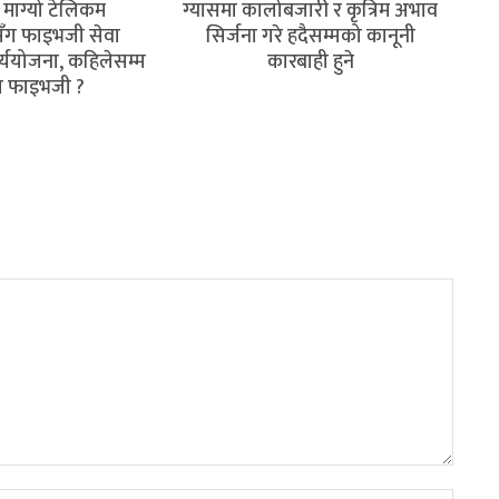
माग्यो टेलिकम
ग्यासमा कालोबजारी र कृत्रिम अभाव
सँग फाइभजी सेवा
सिर्जना गरे हदैसम्मको कानूनी
्ययोजना, कहिलेसम्म
कारबाही हुने
 फाइभजी ?