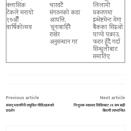
क्लासिक
चारवटै
लिलामी
टेकले मनायो
संगठनको कडा
प्रकरणमा
१७औँ
आपत्ति,
इन्भेष्टमेन्ट मेगा
वार्षिकोत्सव
‘थुनाबाहिरै
बैंकका सिइओ
राखेर
पाण्डे पक्राउ,
अनुसन्धान गर’
फरार हुँदै गर्दा
सिन्धुलीबाट
बैंकिङ क्षेत्रमा त्रास
समातिए
Previous article
Next article
संसद् भवनभित्रै लघुवित्त पीडितहरूको
निःशुल्क स्वास्थ्य शिविरबाट २१ सय बढी
प्रदर्शन
बिरामी लाभान्वित