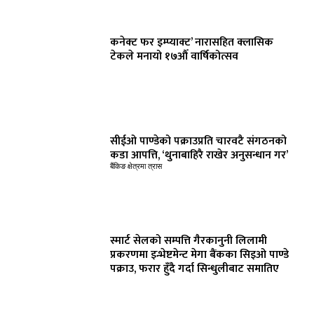
कनेक्ट फर इम्प्याक्ट’ नारासहित क्लासिक
टेकले मनायो १७औँ वार्षिकोत्सव
सीईओ पाण्डेको पक्राउप्रति चारवटै संगठनको
कडा आपत्ति, ‘थुनाबाहिरै राखेर अनुसन्धान गर’
बैंकिङ क्षेत्रमा त्रास
स्मार्ट सेलको सम्पत्ति गैरकानुनी लिलामी
प्रकरणमा इन्भेष्टमेन्ट मेगा बैंकका सिइओ पाण्डे
पक्राउ, फरार हुँदै गर्दा सिन्धुलीबाट समातिए