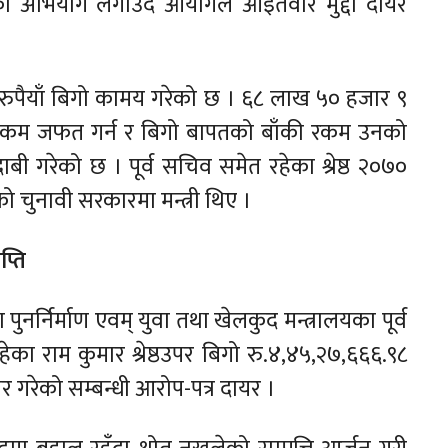
रेको अभियोग लगाउँदै आयोगले आइतवार मुद्दा दायर
ुपैयाँ बिगो कामय गरेको छ । ६८ लाख ५० हजार ९
्त रकम जफत गर्न र बिगो बापतको बाँकी रकम उनको
ी गरेको छ । पूर्व सचिव समेत रहेका श्रेष्ठ २०७०
ो चुनावी सरकारमा मन्त्री थिए ।
प्ति
पुनर्निर्माण एवम् युवा तथा खेलकुद मन्त्रालयका पूर्व
हेका राम कुमार श्रेष्ठउपर बिगो रु.४,४५,२७,६६६.९८
चार गरेको सम्बन्धी आरोप-पत्र दायर ।