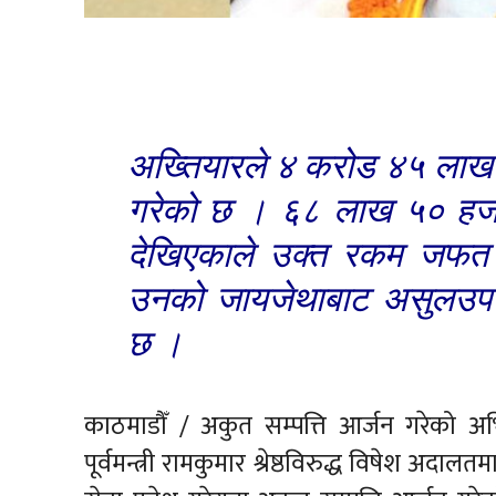
अख्तियारले ४ करोड ४५ लाख 
गरेको छ । ६८ लाख ५० हजार 
देखिएकाले उक्त रकम जफत ग
उनको जायजेथाबाट असुलउपर ग
छ ।
काठमाडौँ / अकुत सम्पत्ति आर्जन गरेको अ
पूर्वमन्त्री रामकुमार श्रेष्ठविरुद्ध विषेश अदाल