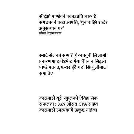
सीईओ पाण्डेको पक्राउप्रति चारवटै
संगठनको कडा आपत्ति, ‘थुनाबाहिरै राखेर
अनुसन्धान गर’
बैंकिङ क्षेत्रमा त्रास
स्मार्ट सेलको सम्पत्ति गैरकानुनी लिलामी
प्रकरणमा इन्भेष्टमेन्ट मेगा बैंकका सिइओ
पाण्डे पक्राउ, फरार हुँदै गर्दा सिन्धुलीबाट
समातिए
काठमाडौं यूरो स्कुलको ऐतिहासिक
सफलता : ३.८९ औसत GPA सहित
काठमाडौं उपत्यकामै उत्कृष्ट नतिजा