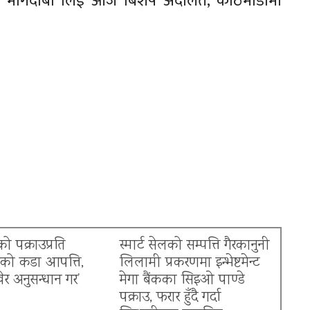
्न मागदाबी लिई आज बिशेष अदालत, काठमाडौंमा
ो पक्राउप्रति
स्मार्ट सेलको सम्पत्ति गैरकानुनी
नको कडा आपत्ति,
लिलामी प्रकरणमा इन्भेष्टमेन्ट
खेर अनुसन्धान गर’
मेगा बैंकका सिइओ पाण्डे
पक्राउ, फरार हुँदै गर्दा