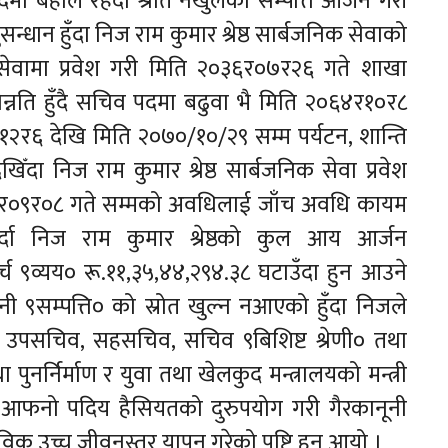
ठले पदमा बहाल रहँदा श्रोत नखुलेको सम्पत्ति आर्जन गरी
नुसन्धान हुँदा निज राम कुमार श्रेष्ठ सार्बजनिक सेवाको
सेवामा प्रवेश गरी मिति २०३६र०७र२६ गते शाखा
न्नति हुँदै सचिव पदमा बढुवा भै मिति २०६४र१०र८
२र६ देखि मिति २०७०/१०/२९ सम्म पर्यटन, शान्ति
िँदा निज राम कुमार श्रेष्ठ सार्बजनिक सेवा प्रवेश
७२र०९र०८ गते सम्मको अवधिलाई जाँच अवधि कायम
दा निज राम कुमार श्रेष्ठको कुल आय आर्जन
च ९व्यय० रू.११,३५,४४,२९४.३८ घटाउँदा हुन आउने
 ९सम्पत्ति० को स्रोत खुल्न नआएको हुँदा निजले
, उपसचिव, सहसचिव, सचिव ९बिशिष्ट श्रेणी० तथा
 पुनर्निर्माण र युवा तथा खेलकुद मन्त्रालयको मन्त्री
 आफनो पदिय हैसियतको दुरुपयोग गरी गैरकानूनी
विक उच्च जीवनस्तर यापन गरेको पुष्टि हुन आयो ।