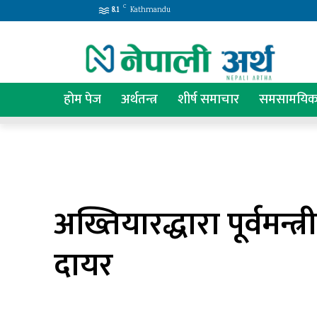
C
8.1
Kathmandu
होम पेज
अर्थतन्त्र
शीर्ष समाचार
समसामयि
अख्तियारद्धारा पूर्वमन्त्री श
दायर