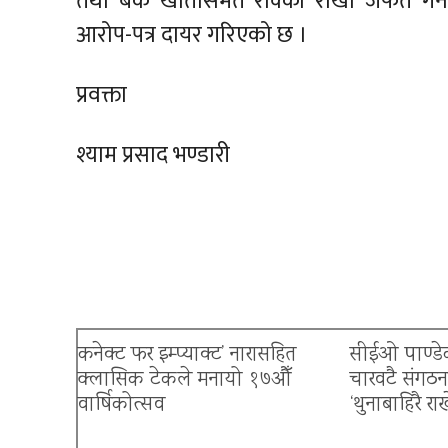
तथा बैंक खातासमेत रोक्का राखी जफत गर
आरोप-पत्र दायर गरिएको छ ।
प्रवक्ता
श्याम प्रसाद भण्डारी
कनेक्ट फर इम्प्याक्ट’ नारासहित
सीईओ पाण्डेक
क्लासिक टेकले मनायो १७औँ
चारवटै संगठ
वार्षिकोत्सव
‘थुनाबाहिरै रा
बैंकिङ क्षेत्रमा त्रास