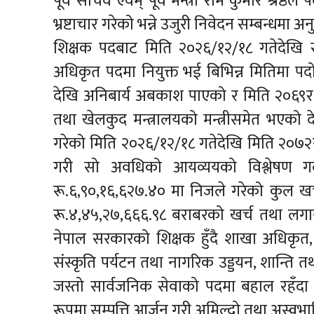
पूर्व सचिव एवम् पूर्व मन्त्री राम कुमार श्रेष्
भ्रष्टाचार गरेको भन्ने उजुरी निवेदन सम्बन्धमा अ
शिक्षक पदबाट मिति २०२६/१२/१८ गतेदेखि 
अधिकृत पदमा नियुक्त भई बिभिन्न मितिमा पदो
देखि अनिबार्य अबकाश पाएको र मिति २०६९र१
तथा खेलकुद मन्त्रालयको मन्त्रीसमेत भएको देख
गरेको मिति २०२६/१२/१८ गतेदेखि मिति २०
गरी सो अवधिको आयव्ययको विश्लेषण गर्
रू.६,९०,१६,६२७.४० मा निजले गरेको कुल खर्
रू.४,४५,२७,६६६.९८ बराबरको खर्च तथा लगानी
नेपाल सरकारको शिक्षक हुँदै शाखा अधिकृत
संस्कृति पर्यटन तथा नागरिक उड्डयन, शान्ति तथा
जस्तो सार्वजनिक सेवाको पदमा बहाल रहँदा
रूपमा सम्पत्ति आर्जन गरी अमिल्दो तथा अस्वभा