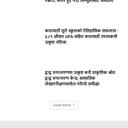
पक्राउ, फरार हुँदै गर्दा सिन्धुलीबाट समातिए
काठमाडौं यूरो स्कुलको ऐतिहासिक सफलता :
३.८९ औसत GPA सहित काठमाडौं उपत्यकामै
उत्कृष्ट नतिजा
द्वन्द्व रुपान्तरणमा उत्कृष्ट बन्दै प्राकृतिक श्रोत
द्वन्द्व रुपान्तरण केन्द्र, सामाजिक
लेखापरीक्षणमार्फत गरियो समीक्षा
Load more