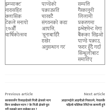
इम्प्याक्ट’
पाण्डेको
सम्पत्ति
नारासहित
पक्राउप्रति
गैरकानुनी
क्लासिक
चारवटै
लिलामी
टेकले मनायो
संगठनको कडा
प्रकरणमा
१७औँ
आपत्ति,
इन्भेष्टमेन्ट मेगा
वार्षिकोत्सव
‘थुनाबाहिरै
बैंकका सिइओ
राखेर
पाण्डे पक्राउ,
अनुसन्धान गर’
फरार हुँदै गर्दा
सिन्धुलीबाट
बैंकिङ क्षेत्रमा त्रास
समातिए
Previous article
Next article
सरकारसँग रिसाइरहेको निजी क्षेत्रको माग
आइएमईले आइपीओ निकाल्ने, नेपालकै
किन सम्बोधन भएन ? के निजी क्षेत्रले पूरा
पहिलो पब्लिक रेमिटेन्स कम्पनी हुने
गर्नै नसक्ने माग राखेका हुन ?