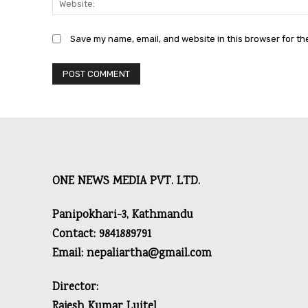
Save my name, email, and website in this browser for th
ONE NEWS MEDIA PVT. LTD.
Panipokhari-3, Kathmandu
Contact: 9841889791
Email: nepaliartha@gmail.com
Director:
Rajesh Kumar Luitel