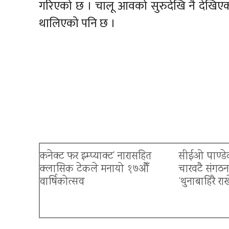
गरिएको छ । चालू आवको सुरुदेखि नै देखिएक
थालिएको पनि छ ।
कनेक्ट फर इम्प्याक्ट’ नारासहित
सीईओ पाण्डेक
क्लासिक टेकले मनायो १७औँ
चारवटै संगठ
वार्षिकोत्सव
‘थुनाबाहिरै रा
बैंकिङ क्षेत्रमा त्रास