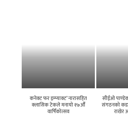
कनेक्ट फर इम्प्याक्ट’ नारासहित
सीईओ पाण्डेको
क्लासिक टेकले मनायो १७औँ
संगठनको कडा आ
वार्षिकोत्सव
राखेर अ
बैंकिङ