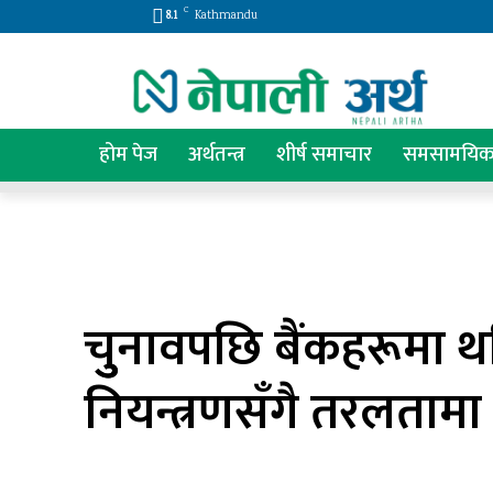
C
8.1
Kathmandu
होम पेज
अर्थतन्त्र
शीर्ष समाचार
समसामयि
चुुनावपछि बैंकहरूमा थपि
नियन्त्रणसँगै तरलतामा