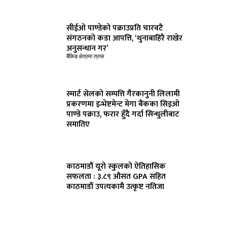
सीईओ पाण्डेको पक्राउप्रति चारवटै
संगठनको कडा आपत्ति, ‘थुनाबाहिरै राखेर
अनुसन्धान गर’
बैंकिङ क्षेत्रमा त्रास
स्मार्ट सेलको सम्पत्ति गैरकानुनी लिलामी
प्रकरणमा इन्भेष्टमेन्ट मेगा बैंकका सिइओ
पाण्डे पक्राउ, फरार हुँदै गर्दा सिन्धुलीबाट
समातिए
काठमाडौं यूरो स्कुलको ऐतिहासिक
सफलता : ३.८९ औसत GPA सहित
काठमाडौं उपत्यकामै उत्कृष्ट नतिजा