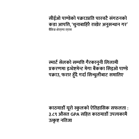
सीईओ पाण्डेको पक्राउप्रति चारवटै संगठनको
कडा आपत्ति, ‘थुनाबाहिरै राखेर अनुसन्धान गर’
बैंकिङ क्षेत्रमा त्रास
स्मार्ट सेलको सम्पत्ति गैरकानुनी लिलामी
प्रकरणमा इन्भेष्टमेन्ट मेगा बैंकका सिइओ पाण्डे
पक्राउ, फरार हुँदै गर्दा सिन्धुलीबाट समातिए
काठमाडौं यूरो स्कुलको ऐतिहासिक सफलता :
३.८९ औसत GPA सहित काठमाडौं उपत्यकामै
उत्कृष्ट नतिजा