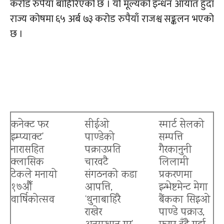
करोड रुपैयाँ बाहिरिएको छ । यो मूल्यको इन्धन आयात हुँदा
राज्य कोषमा ६५ अर्ब ७३ करोड रुपैयाँ राजश्व सङ्कलन भएको
छ ।
कनेक्ट फर
सीईओ
स्मार्ट सेलको
इम्प्याक्ट’
पाण्डेको
सम्पत्ति
नारासहित
पक्राउप्रति
गैरकानुनी
क्लासिक
चारवटै
लिलामी
टेकले मनायो
संगठनको कडा
प्रकरणमा
१७औँ
आपत्ति,
इन्भेष्टमेन्ट मेगा
वार्षिकोत्सव
‘थुनाबाहिरै
बैंकका सिइओ
राखेर
पाण्डे पक्राउ,