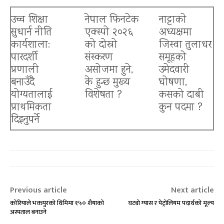
उच्च शिक्षा
नेपाल फिनटेक
नाट्टाकाे
सुधार्न नीति
एक्स्पो २०२६
अध्यक्षमा
कार्यशाला:
को दोस्रो
जिस्वा तुलाधर
पारदर्शी
संस्करण
समूहको
प्रणाली
असोजमा हुने,
उमेदवारी
बनाउँदै
के हुन्छ मुख्य
घोषणा,
योग्यतालाई
विशेषता ?
कसको दाबी
प्राथमिकता
कुन पदमा ?
दिइनुपर्ने
Previous article
Next article
कोरियाले भक्तपुरको थिमिमा १५० शैयाको
घट्यो ग्यास र पेट्रोलियम पदार्थको मूल्य
अस्पताल बनाउने