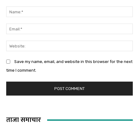
Comment:
Na
Em
We
Save my name, email, and website in this browser for the next
time I comment.
ताजा समाचार