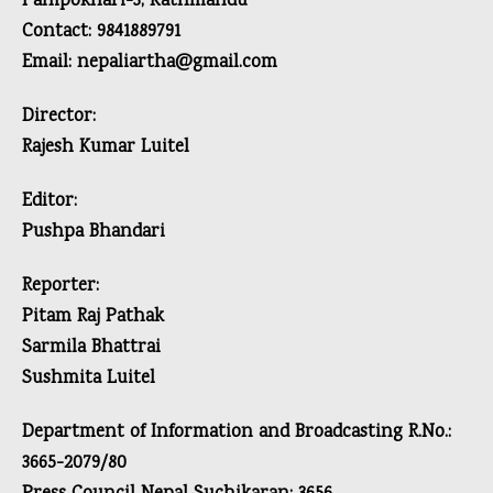
Panipokhari-3, Kathmandu
Contact: 9841889791
Email: nepaliartha@gmail.com
Director:
Rajesh Kumar Luitel
Editor:
Pushpa Bhandari
Reporter:
Pitam Raj Pathak
Sarmila Bhattrai
Sushmita Luitel
Department of Information and Broadcasting R.No.:
3665-2079/80