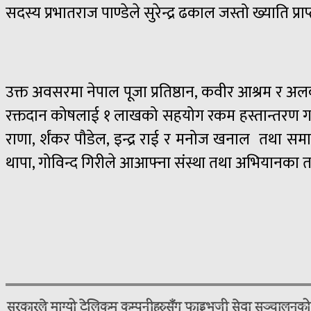
सदस्य प्रभातराज पाण्डेले सुरेन्द्र ढकाल जस्तो ख्याति प्रा
उक्त अवसरमा नेपाल पूजा प्रतिष्ठान, कवीर आश्रम र अलकापु
रक्तदान कोषलाई १ लाखको सहयोग रकम हस्तान्तरण गरिए
राणा,
र्शंकर
पौडेल, इन्द्र राई र मनोज खनाल तथा समा
थापा, गोविन्द गिरीले आआफ्ना संस्था तथा अभियानका
सरकारले माग्यो टेलिकम कम्पनीहरुसँग फाइभजी सेवा सञ्चालनको