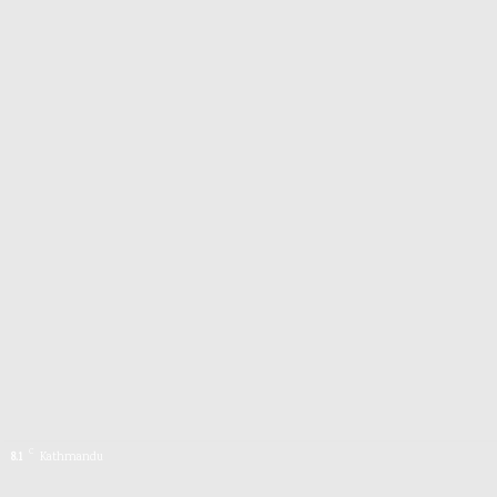
C
8.1
Kathmandu