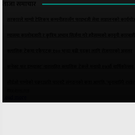
ताजा समाचार
सरकारले माग्यो टेलिकम कम्पनीहरुसँग फाइभजी सेवा सञ्चालनको कार्य
ग्यासमा कालोबजारी र कृत्रिम अभाव सिर्जना गरे हदैसम्मको कानूनी कारबाही 
क्लासिक टेकमा एकैपटक १०० भन्दा बढी पदका लागि रोजगारको अवसर
कनेक्ट फर इम्प्याक्ट’ नारासहित क्लासिक टेकले मनायो १७औँ वार्षिकोत्सव
सीईओ पाण्डेको पक्राउप्रति चारवटै संगठनको कडा आपत्ति, ‘थुनाबाहिरै राखेर
बैंकिङ क्षेत्रमा त्रास
Load more
ONE NEWS MEDIA PVT. LTD.
Panipokhari-3, Kathmandu