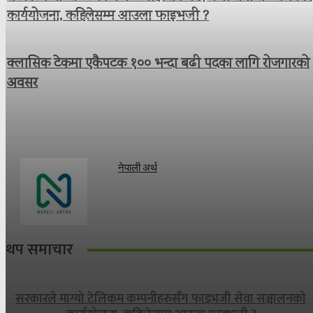
कार्ययोजना, कहिलेसम्म आउला फाइभजी ?
क्लासिक टेकमा एकैपटक १०० भन्दा बढी पदका लागि रोजगारको
अवसर
नेपाली अर्थ
थप समाचार
सरकारले माग्यो टेलिकम कम्पनीहरुसँग फाइभजी सेवा सञ्चालनको