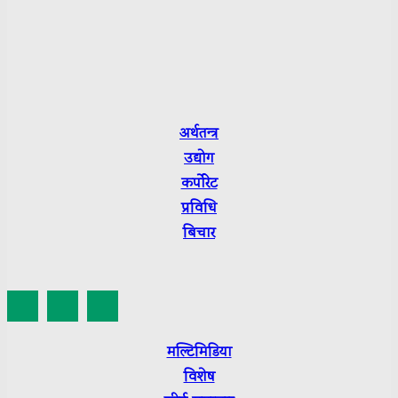
Sushmita Luitel
Department of Information and Broadcasting R.No.:
3665-2079/80
Press Council Nepal Suchikaran: 3656
अर्थतन्त्र
उद्योग
कर्पाेरेट
प्रविधि
बिचार
मल्टिमिडिया
विशेष