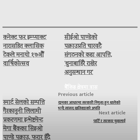
कनेक्ट फर इम्प्याक्ट’
सीईओ पाण्डेको
नारासहित क्लासिक
पक्राउप्रति चारवटै
टेकले मनायो १७औँ
संगठनको कडा आपत्ति,
वार्षिकोत्सव
‘थुनाबाहिरै राखेर
अनुसन्धान गर’
बैंकिङ क्षेत्रमा त्रास
Previous article
स्मार्ट सेलको सम्पत्ति
दामका आधारमा सरकारी नियुक्त हुन थालेको
भन्दै सांसद खतिवडाको अपत्ति
गैरकानुनी लिलामी
Next article
प्रकरणमा इन्भेष्टमेन्ट
पार्टि र सरकार युवालाई
मेगा बैंकका सिइओ
पाण्डे पक्राउ, फरार हुँदै