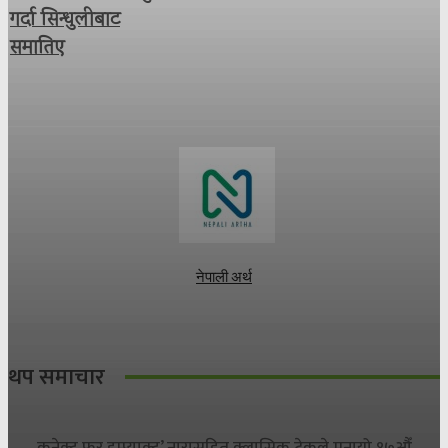
गर्दा सिन्धुलीबाट
समातिए
नेपाली अर्थ
थप समाचार
कनेक्ट फर इम्प्याक्ट’ नारासहित क्लासिक टेकले मनायो १७औँ