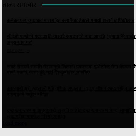
ताजा समाचार
कनेक्ट फर इम्प्याक्ट’ नारासहित क्लासिक टेकले मनायो १७औँ वार्षिकोत्सव
सीईओ पाण्डेको पक्राउप्रति चारवटै संगठनको कडा आपत्ति, ‘थुनाबाहिरै राखेर
अनुसन्धान गर’
बैंकिङ क्षेत्रमा त्रास
स्मार्ट सेलको सम्पत्ति गैरकानुनी लिलामी प्रकरणमा इन्भेष्टमेन्ट मेगा बैंकका
पाण्डे पक्राउ, फरार हुँदै गर्दा सिन्धुलीबाट समातिए
काठमाडौं यूरो स्कुलको ऐतिहासिक सफलता : ३.८९ औसत GPA सहित काठ
उपत्यकामै उत्कृष्ट नतिजा
द्वन्द्व रुपान्तरणमा उत्कृष्ट बन्दै प्राकृतिक श्रोत द्वन्द्व रुपान्तरण केन्द्र, सामाजि
लेखापरीक्षणमार्फत गरियो समीक्षा
Load more