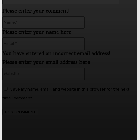
Please enter your comment!
Name:*
Please enter your name here
Email:*
You have entered an incorrect email address!
Please enter your email address here
Website:
Save my name, email, and website in this browser for the next
time I comment.