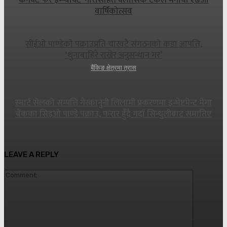
वार्षिकोत्सव
सीईओ पाण्डेको पक्राउप्रति चारवटै संगठनको कडा आपत्ति,
‘थुनाबाहिरै राखेर अनुसन्धान गर’
बैंकिङ क्षेत्रमा त्रास
स्मार्ट सेलको सम्पत्ति गैरकानुनी लिलामी प्रकरणमा इन्भेष्टमेन्ट मेगा
बैंकका सिइओ पाण्डे पक्राउ, फरार हुँदै गर्दा सिन्धुलीबाट समातिए
LEAVE A REPLY
Commen