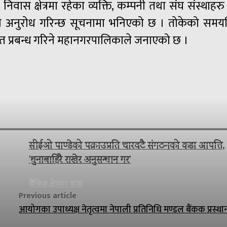
ास क्षेत्रमा रहेका व्यक्ति, कम्पनी तथा संघ संस्थाहरु
हुन अनुरोध गरिन्छ सूचनामा भनिएको छ । तोकेको समयभि
चित प्रबन्ध गरिने महानगरपालिकाले जनाएको छ ।
सीईओ पाण्डेको पक्राउप्रति चारवटै संगठनको कडा आपत्ति,
‘थुनाबाहिरै राखेर अनुसन्धान गर’
बैंकिङ क्षेत्रमा त्रास
Previous article
आयोगका उपाध्यक्ष नेतृत्वमा नेपाली प्रतिनिधि मण्डल बैंकक प्रस्था