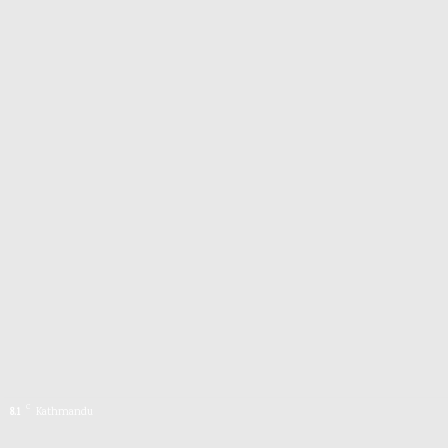
C
8.1
Kathmandu