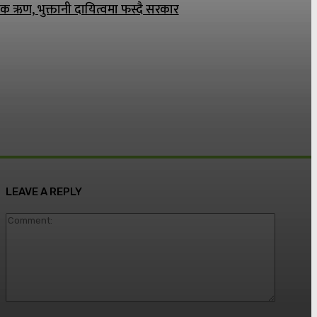
िक ऋण, भुक्तानी दायित्वमा फस्दै सरकार
LEAVE A REPLY
Commen