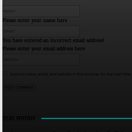
Name:*
Please enter your name here
Email:*
You have entered an incorrect email address!
Please enter your email address here
Website:
Save my name, email, and website in this browser for the next time
ताजा समाचार