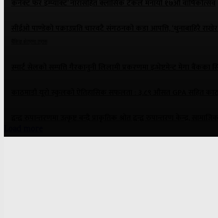
कनेक्ट फर इम्प्याक्ट’ नारासहित क्लासिक टेकले मनायो १७औँ वार्षिकोत्सव
सीईओ पाण्डेको पक्राउप्रति चारवटै संगठनको कडा आपत्ति, ‘थुनाबाहिरै राखेर
बैंकिङ क्षेत्रमा त्रास
स्मार्ट सेलको सम्पत्ति गैरकानुनी लिलामी प्रकरणमा इन्भेष्टमेन्ट मेगा बैंकका 
काठमाडौं यूरो स्कुलको ऐतिहासिक सफलता : ३.८९ औसत GPA सहित काठमाडौ
द्वन्द्व रुपान्तरणमा उत्कृष्ट बन्दै प्राकृतिक श्रोत द्वन्द्व रुपान्तरण केन्द्र, स
Load more
ONE NEWS MEDIA PVT. LTD.
Panipokhari-3, Kathmandu
Contact: 9841889791
Email: nepaliartha@gmail.com