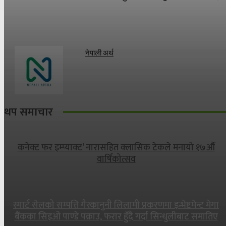
नेपाली अर्थ
थप समाचार
कनेक्ट फर इम्प्याक्ट’ नारासहित क्लासिक टेकले मनायो १७औँ
वार्षिकोत्सव
स्मार्ट सेलको सम्पत्ति गैरकानुनी लिलामी प्रकरणमा इन्भेष्टमेन्ट मेगा
बैंकका सिइओ पाण्डे पक्राउ, फरार हुँदै गर्दा सिन्धुलीबाट समातिए