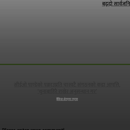
बढ्दो सार्वजन
सीईओ पाण्डेको पक्राउप्रति चारवटै संगठनको कडा आपत्ति,
‘थुनाबाहिरै राखेर अनुसन्धान गर’
बैंकिङ क्षेत्रमा त्रास