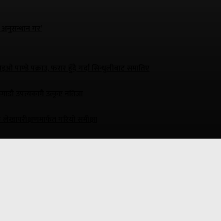
 अनुसन्धान गर’
सिइओ पाण्डे पक्राउ, फरार हुँदै गर्दा सिन्धुलीबाट समातिए
ं उपत्यकामै उत्कृष्ट नतिजा
ामाजिक लेखापरीक्षणमार्फत गरियो समीक्षा