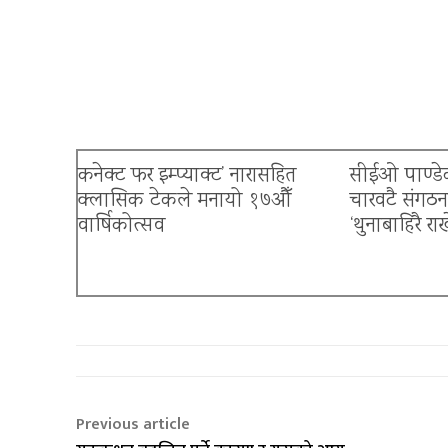
कनेक्ट फर इम्प्याक्ट’ नारासहित
सीईओ पाण्डेक
क्लासिक टेकले मनायो १७औँ
चारवटै संगठ
वार्षिकोत्सव
‘थुनाबाहिरै रा
बैंकिङ क्षेत्रमा त्रास
Previous article