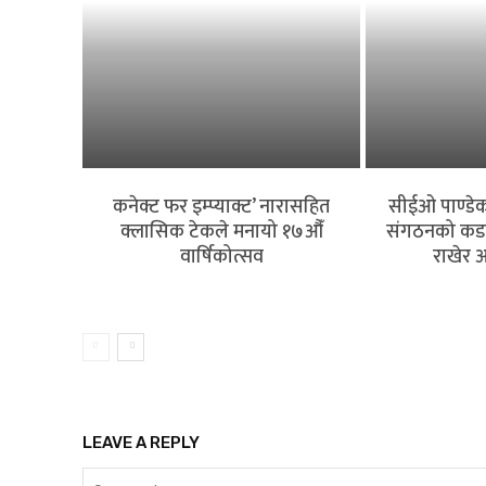
कनेक्ट फर इम्प्याक्ट’ नारासहित
सीईओ पाण्डेको
क्लासिक टेकले मनायो १७औँ
संगठनको कडा आ
वार्षिकोत्सव
राखेर अ
बैंकिङ
LEAVE A REPLY