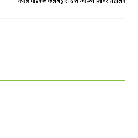
नेपाल मेडिकल कलेजद्वारा दन्त स्वास्थ्य शिविर सञ्चालन