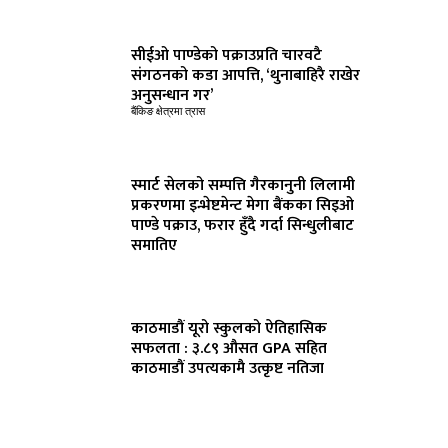
सीईओ पाण्डेको पक्राउप्रति चारवटै
संगठनको कडा आपत्ति, ‘थुनाबाहिरै राखेर
अनुसन्धान गर’
बैंकिङ क्षेत्रमा त्रास
स्मार्ट सेलको सम्पत्ति गैरकानुनी लिलामी
प्रकरणमा इन्भेष्टमेन्ट मेगा बैंकका सिइओ
पाण्डे पक्राउ, फरार हुँदै गर्दा सिन्धुलीबाट
समातिए
काठमाडौं यूरो स्कुलको ऐतिहासिक
सफलता : ३.८९ औसत GPA सहित
काठमाडौं उपत्यकामै उत्कृष्ट नतिजा