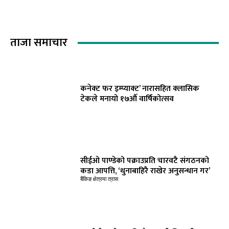
ताजा समाचार
कनेक्ट फर इम्प्याक्ट’ नारासहित क्लासिक
टेकले मनायो १७औँ वार्षिकोत्सव
सीईओ पाण्डेको पक्राउप्रति चारवटै संगठनको
कडा आपत्ति, ‘थुनाबाहिरै राखेर अनुसन्धान गर’
बैंकिङ क्षेत्रमा त्रास