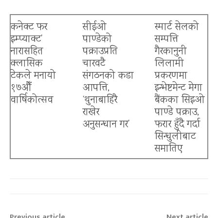
कनेक्ट फर
सीईओ
स्मार्ट सेलको
इम्प्याक्ट’
पाण्डेको
सम्पत्ति
नारासहित
पक्राउप्रति
गैरकानुनी
क्लासिक
चारवटै
लिलामी
टेकले मनायो
संगठनको कडा
प्रकरणमा
१७औँ
आपत्ति,
इन्भेष्टमेन्ट मेगा
वार्षिकोत्सव
‘थुनाबाहिरै
बैंकका सिइओ
राखेर
पाण्डे पक्राउ,
अनुसन्धान गर’
फरार हुँदै गर्दा
सिन्धुलीबाट
बैंकिङ क्षेत्रमा त्रास
समातिए
Previous article
Next article