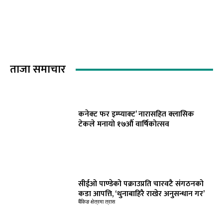
ताजा समाचार
कनेक्ट फर इम्प्याक्ट’ नारासहित क्लासिक
टेकले मनायो १७औँ वार्षिकोत्सव
सीईओ पाण्डेको पक्राउप्रति चारवटै संगठनको
कडा आपत्ति, ‘थुनाबाहिरै राखेर अनुसन्धान गर’
बैंकिङ क्षेत्रमा त्रास