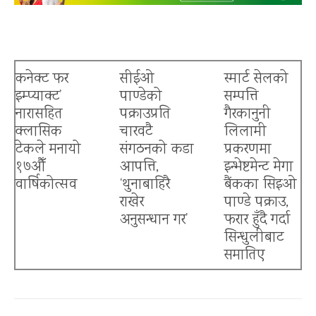
कनेक्ट फर
सीईओ
स्मार्ट सेलको
इम्प्याक्ट’
पाण्डेको
सम्पत्ति
नारासहित
पक्राउप्रति
गैरकानुनी
क्लासिक
चारवटै
लिलामी
टेकले मनायो
संगठनको कडा
प्रकरणमा
१७औँ
आपत्ति,
इन्भेष्टमेन्ट मेगा
वार्षिकोत्सव
‘थुनाबाहिरै
बैंकका सिइओ
राखेर
पाण्डे पक्राउ,
अनुसन्धान गर’
फरार हुँदै गर्दा
सिन्धुलीबाट
बैंकिङ क्षेत्रमा त्रास
समातिए