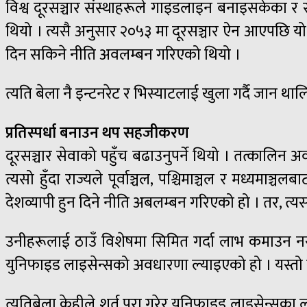
विश्व दूरसञ्चार संस्थाहरूले गाइडलाइन बनाइसकेका र
थियो । त्यसै अनुसार २०५३ मा दूरसञ्चार ऐन आएपछि यो क्षे
दिन सकिने नीति अवलम्बन गरिएको थियो ।
त्यति बेला नै इन्टनरेट र भिस्याटलाई खुला गर्दै जान थालिय
प्रतिस्पर्धा बनाउन थप सहजीकरण
दूरसञ्चार सेवाको पहुँच बढाउनुपर्ने थियो । तत्कालिन अ
त्यसो हुँदा राज्यले पूर्वाञ्चल, पश्चिमाञ्चल र मध्यमाञ्चल
देशव्यापी हुन दिने नीति अबलम्बन गरिएको हो । तर, त्य
उनीहरूलाई ठाउँ विशेषमा सिमित गर्दा लाभ कमाउन नसकन
युनिफाइड लाइसेन्सको अवधारणा ल्याइएको हो । यस्तो सेव
त्यतिबेला केहीले शर्त पूरा गरेर युनिफाइड लाइसेन्सका 