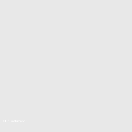
C
8.1
Kathmandu