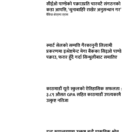
सीईओ पाण्डेको पक्राउप्रति चारवटै संगठनको
कडा आपत्ति, ‘थुनाबाहिरै राखेर अनुसन्धान गर’
बैंकिङ क्षेत्रमा त्रास
स्मार्ट सेलको सम्पत्ति गैरकानुनी लिलामी
प्रकरणमा इन्भेष्टमेन्ट मेगा बैंकका सिइओ पाण्डे
पक्राउ, फरार हुँदै गर्दा सिन्धुलीबाट समातिए
काठमाडौं यूरो स्कुलको ऐतिहासिक सफलता :
३.८९ औसत GPA सहित काठमाडौं उपत्यकामै
उत्कृष्ट नतिजा
द्वन्द्व रुपान्तरणमा उत्कृष्ट बन्दै प्राकृतिक श्रोत