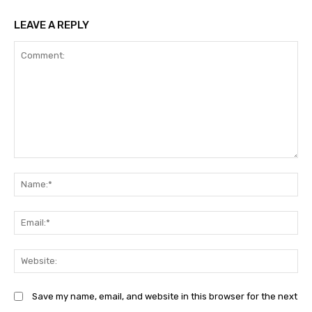
LEAVE A REPLY
Comment:
Na
Em
We
Save my name, email, and website in this browser for the next