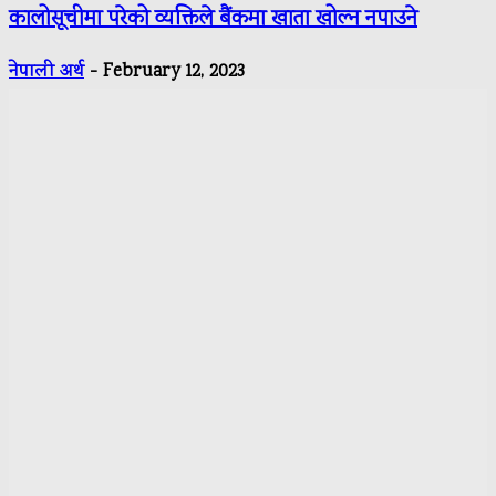
कालोसूचीमा परेको व्यक्तिले बैंकमा खाता खोल्न नपाउने
नेपाली अर्थ
-
February 12, 2023
ONE NEWS MEDIA PVT. LTD.
Panipokhari-3, Kathmandu
Contact: 9841889791
Email: nepaliartha@gmail.com
Director:
Rajesh Kumar Luitel
Editor:
Pushpa Bhandari
Reporter: