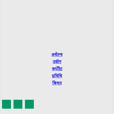
Pitam Raj Pathak
Sarmila Bhattrai
Sushmita Luitel
Department of Information and Broadcasting R.No.:
3665-2079/80
Press Council Nepal Suchikaran: 3656
अर्थतन्त्र
उद्योग
कर्पाेरेट
प्रविधि
बिचार