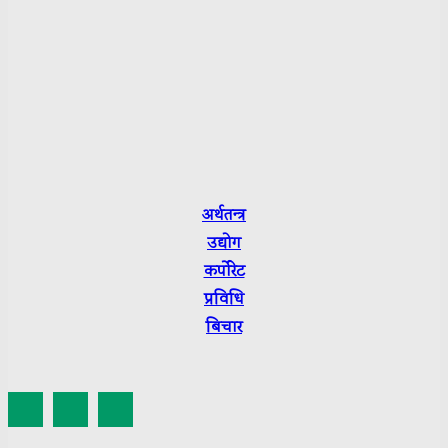
Pitam Raj Pathak
Sarmila Bhattrai
Sushmita Luitel
Department of Information and Broadcasting R.No.:
3665-2079/80
Press Council Nepal Suchikaran: 3656
अर्थतन्त्र
उद्योग
कर्पाेरेट
प्रविधि
बिचार