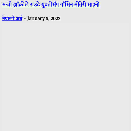
मन्त्री झाँक्रीले राउटे युवतीसँग गाँसिन मीतेरी साइनो
नेपाली अर्थ
-
January 9, 2022
ONE NEWS MEDIA PVT. LTD.
Panipokhari-3, Kathmandu
Contact: 9841889791
Email: nepaliartha@gmail.com
Director:
Rajesh Kumar Luitel
Editor:
Pushpa Bhandari
Reporter: