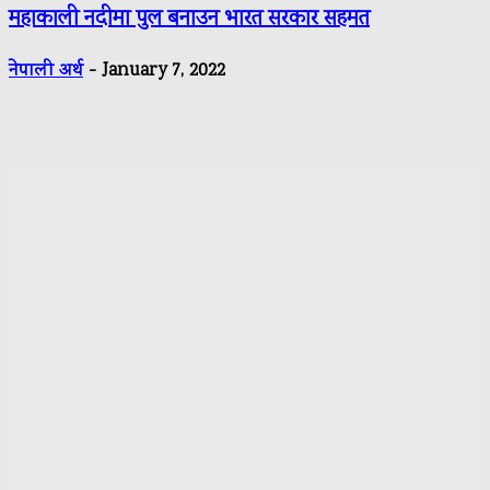
महाकाली नदीमा पुल बनाउन भारत सरकार सहमत
नेपाली अर्थ
-
January 7, 2022
ONE NEWS MEDIA PVT. LTD.
Panipokhari-3, Kathmandu
Contact: 9841889791
Email: nepaliartha@gmail.com
Director:
Rajesh Kumar Luitel
Editor: