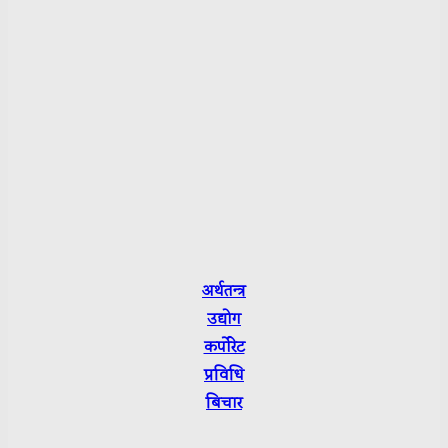
Pushpa Bhandari
Reporter:
Pitam Raj Pathak
Sarmila Bhattrai
Sushmita Luitel
Department of Information and Broadcasting R.No.:
3665-2079/80
Press Council Nepal Suchikaran: 3656
अर्थतन्त्र
उद्योग
कर्पाेरेट
प्रविधि
बिचार